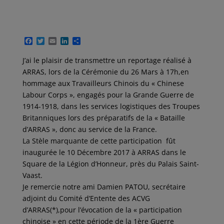
F
T
E
L
P
a
w
m
i
a
c
i
a
n
r
J’ai le plaisir de transmettre un reportage réalisé à
e
t
i
k
t
ARRAS, lors de la Cérémonie du 26 Mars à 17h,en
b
t
l
e
a
o
e
d
g
hommage aux Travailleurs Chinois du « Chinese
o
r
I
e
Labour Corps », engagés pour la Grande Guerre de
k
n
r
1914-1918, dans les services logistiques des Troupes
Britanniques lors des préparatifs de la « Bataille
d’ARRAS », donc au service de la France.
La Stèle marquante de cette participation fût
inaugurée le 10 Décembre 2017 à ARRAS dans le
Square de la Légion d’Honneur, près du Palais Saint-
Vaast.
Je remercie notre ami Damien PATOU, secrétaire
adjoint du Comité d’Entente des ACVG
d’ARRAS(*),pour l’évocation de la « participation
chinoise » en cette période de la 1ère Guerre