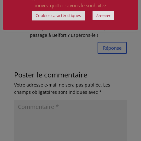
Senesse Simone
sur 20 février 2021 à 9 h 56
pouvez quitter si vous le souhaitez.
min
Cookies caractéristiques
Accepter
LA MINISTRE GENEVIÈVE DARRIEUSSECQ sera-
t-elle plus sensible à notre cause après son
passage à Belfort ? Espérons-le !
Réponse
Poster le commentaire
Votre adresse e-mail ne sera pas publiée.
Les
champs obligatoires sont indiqués avec
*