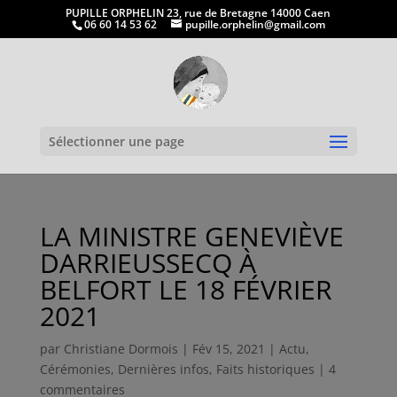
PUPILLE ORPHELIN 23, rue de Bretagne 14000 Caen
06 60 14 53 62
pupille.orphelin@gmail.com
Ouvrir la
Sélectionner une page
LA MINISTRE GENEVIÈVE
DARRIEUSSECQ À
BELFORT LE 18 FÉVRIER
2021
par
Christiane Dormois
|
Fév 15, 2021
|
Actu
,
Cérémonies
,
Dernières infos
,
Faits historiques
|
4
commentaires