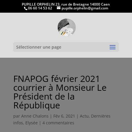
PUPILLE ORPHELIN 23, rue de Bretagne 14000 Caen
06 60 14 53 62
pupille.orphelin@gmail.com
Ouvrir la
Sélectionner une page
FNAPOG février 2021
courrier à Monsieur Le
Président de la
République
par
Anne Chalons
|
Fév 6, 2021
|
Actu
,
Dernières
infos
,
Elysée
|
4 commentaires