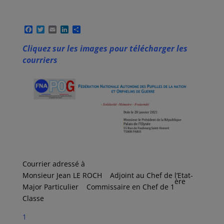
F
T
E
L
P
a
w
m
i
a
c
i
a
n
r
Cliquez sur les images pour télécharger les
e
t
i
k
t
courriers
b
t
l
e
a
o
e
d
g
o
r
I
e
k
n
r
Courrier adressé à
Monsieur Jean LE ROCH Adjoint au Chef de l’Etat-
ère
Major Particulier Commissaire en Chef de 1
Classe
1