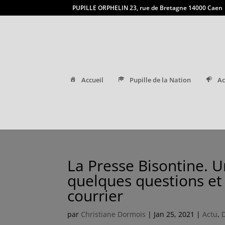
PUPILLE ORPHELIN 23, rue de Bretagne 14000 Caen
Accueil
Pupille de la Nation
Ac
La Presse Bisontine. U
quelques questions et 
courrier
par
Christiane Dormois
|
Jan 25, 2021
|
Actu
,