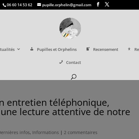
06 60 14 53 62
pupille.orphelin@gmail.com
tualités
Pupilles et Orphelins
Recensement
Re
Contact
n entretien téléphonique,
une lecture attentive de notre
Dernières infos
,
Informations
|
2 commentaires