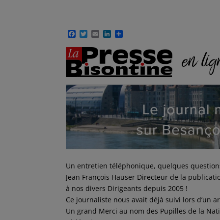
F
T
E
L
P
a
w
m
i
a
c
i
a
n
r
e
t
i
k
t
b
t
l
e
a
o
e
d
g
o
r
I
e
k
n
r
Un entretien téléphonique, quelques questions
Jean François Hauser Directeur de la publicat
à nos divers Dirigeants depuis 2005 !
Ce journaliste nous avait déjà suivi lors d’un 
Un grand Merci au nom des Pupilles de la Nat