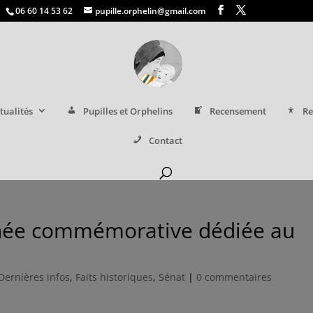
06 60 14 53 62
pupille.orphelin@gmail.com
tualités
Pupilles et Orphelins
Recensement
Re
Contact
nnée commémorative dédiée au
Dernières infos
,
Faits historiques
,
Sénat
|
0 commentaires