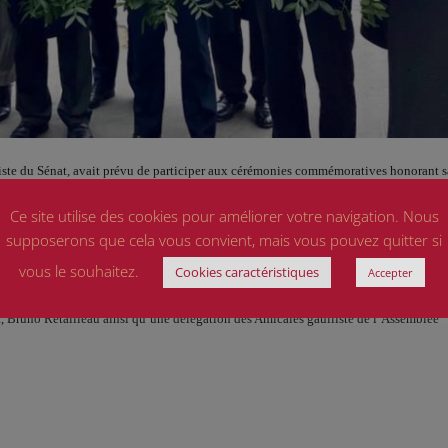
ste du Sénat, avait prévu de participer aux cérémonies commémoratives honorant s
Ce site utilise des cookies pour améliorer votre navigation. Nous
permis ce déplacement à Colombey.
supposerons que cela vous convient, mais vous pouvez quitter si
vous le souhaitez.
cher, président du Sénat et de Christian Jacob, président des Républicains, une gerb
Cookies caractéristiques
Accepter
s de Gaulle, place Georges Clémenceau à Paris en présence des présidents des grou
 Bruno Retailleau ainsi qu’une délégation des Amicales gaulliste de l’Assemblée