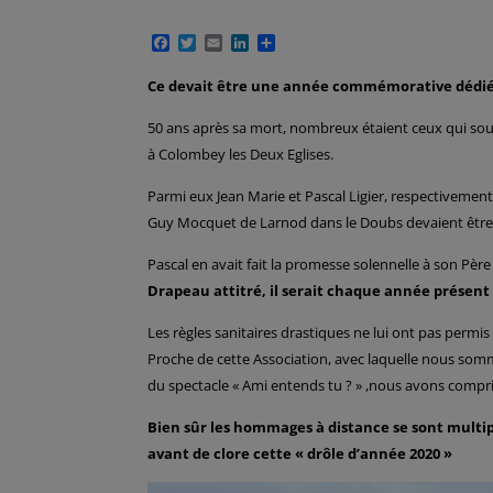
F
T
E
L
P
a
w
m
i
a
c
i
a
n
r
Ce devait être une année commémorative dédiée
e
t
i
k
t
b
t
l
e
a
50 ans après sa mort, nombreux étaient ceux qui s
o
e
d
g
o
r
I
e
à Colombey les Deux Eglises.
k
n
r
Parmi eux Jean Marie et Pascal Ligier, respectivement
Guy Mocquet de Larnod dans le Doubs devaient être
Pascal en avait fait la promesse solennelle à son Père
Drapeau attitré, il serait chaque année présent 
Les règles sanitaires drastiques ne lui ont pas perm
Proche de cette Association, avec laquelle nous somm
du spectacle « Ami entends tu ? » ,nous avons compris
Bien sûr les hommages à distance se sont multipl
avant de clore cette « drôle d’année 2020 »