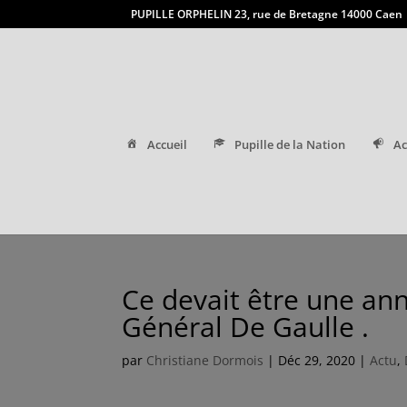
PUPILLE ORPHELIN 23, rue de Bretagne 14000 Caen
Accueil
Pupille de la Nation
Ac
Ce devait être une a
Général De Gaulle .
par
Christiane Dormois
|
Déc 29, 2020
|
Actu
,