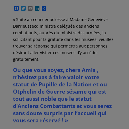
F
T
E
L
P
a
w
m
i
a
c
i
a
n
r
« Suite au courrier adressé à Madame Geneviève
e
t
i
k
t
Darrieussecq ministre déléguée des anciens
b
t
l
e
a
o
e
d
g
combattants, auprès du ministre des armées, la
o
r
I
e
sollicitant pour la gratuité dans les musées, veuillez
k
n
r
trouver sa réponse qui permettra aux personnes
désirant aller visiter ces musées d’y accéder
gratuitement.
Ou que vous soyez, chers Amis ,
n’hésitez pas à faire valoir votre
statut de Pupille de la Nation et ou
Otphelin de Guerre sésame qui est
tout aussi noble que le statut
d’Anciens Combattants et vous serez
sans doute surpris par l’accueil qui
vous sera réservé ! »