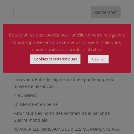
Articles récents
Ce site utilise des cookies pour améliorer votre navigation.
Marguerite MARTIN dite Daisy, femme résistante
Nous supposerons que cela vous convient, mais vous
Hommage aux sapeurs-pompiers d’hier et
pouvez quitter si vous le souhaitez.
d’aujourd’hui
Cookies caractéristiques
Accepter
Qu’est-ce qu’était le Sentier des Passeurs, durant la
Seconde Guerre mondiale, à Moussey ?
La revue « Entre les lignes » éditée par l’équipe du
musée de Besançon
HIROSHIMA
En silence et en peine
Futur Mur des noms des victimes de la Seconde
Guerre mondiale
RÉPARER LES OMISSIONS SUR LES MONUMENTS AUX