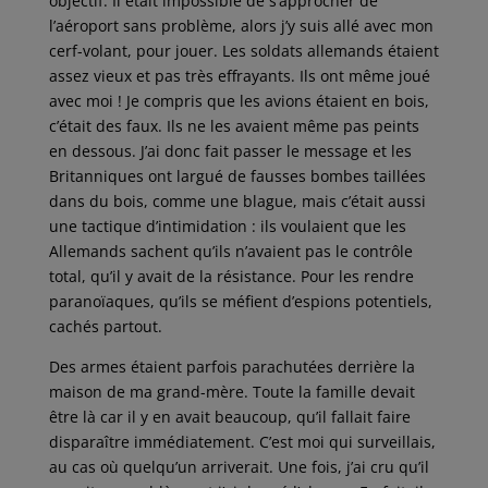
objectif. Il était impossible de s’approcher de
l’aéroport sans problème, alors j’y suis allé avec mon
cerf-volant, pour jouer. Les soldats allemands étaient
assez vieux et pas très effrayants. Ils ont même joué
avec moi ! Je compris que les avions étaient en bois,
c’était des faux. Ils ne les avaient même pas peints
en dessous. J’ai donc fait passer le message et les
Britanniques ont largué de fausses bombes taillées
dans du bois, comme une blague, mais c’était aussi
une tactique d’intimidation : ils voulaient que les
Allemands sachent qu’ils n’avaient pas le contrôle
total, qu’il y avait de la résistance. Pour les rendre
paranoïaques, qu’ils se méfient d’espions potentiels,
cachés partout.
Des armes étaient parfois parachutées derrière la
maison de ma grand-mère. Toute la famille devait
être là car il y en avait beaucoup, qu’il fallait faire
disparaître immédiatement. C’est moi qui surveillais,
au cas où quelqu’un arriverait. Une fois, j’ai cru qu’il