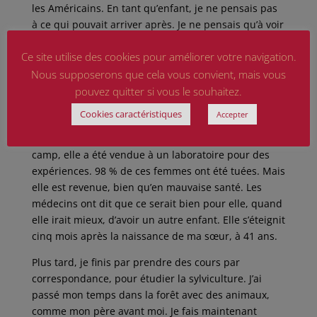
les Américains. En tant qu’enfant, je ne pensais pas
à ce qui pouvait arriver après. Je ne pensais qu’à voir
ma mère, mes parents. La plupart des gens ne
Ce site utilise des cookies pour améliorer votre navigation.
savaient pas ce qu’étaient les camps de
concentration. Nous pensions que c’était comme des
Nous supposerons que cela vous convient, mais vous
usines où les gens étaient envoyés travailler.
pouvez quitter si vous le souhaitez.
L’horreur était inimaginable à l’époque. Un de mes
Cookies caractéristiques
Accepter
oncles y fut tué. Mon père et un autre oncle ont
réussi à revenir. Alors que ma mère était dans un
camp, elle a été vendue à un laboratoire pour des
expériences. 98 % de ces femmes ont été tuées. Mais
elle est revenue, bien qu’en mauvaise santé. Les
médecins ont dit que ce serait bien pour elle, quand
elle irait mieux, d’avoir un autre enfant. Elle s’éteignit
cinq mois après la naissance de ma sœur, à 41 ans.
Plus tard, je finis par prendre des cours par
correspondance, pour étudier la sylviculture. J’ai
passé mon temps dans la forêt avec des animaux,
comme mon père avant moi. Je fais maintenant