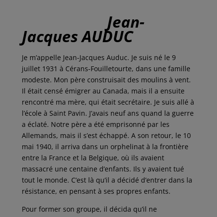
c
i
a
n
r
e
t
i
k
t
b
t
l
e
a
Jean-
o
e
d
g
Jacques AUDUC
o
r
I
e
k
n
r
Je m’appelle Jean-Jacques Auduc. Je suis né le 9
juillet 1931 à Cérans-Fouilletourte, dans une famille
modeste. Mon père construisait des moulins à vent.
Il était censé émigrer au Canada, mais il a ensuite
rencontré ma mère, qui était secrétaire. Je suis allé à
l’école à Saint Pavin. J’avais neuf ans quand la guerre
a éclaté. Notre père a été emprisonné par les
Allemands, mais il s’est échappé. A son retour, le 10
mai 1940, il arriva dans un orphelinat à la frontière
entre la France et la Belgique, où ils avaient
massacré une centaine d’enfants. Ils y avaient tué
tout le monde. C’est là qu’il a décidé d’entrer dans la
résistance, en pensant à ses propres enfants.
Pour former son groupe, il décida qu’il ne