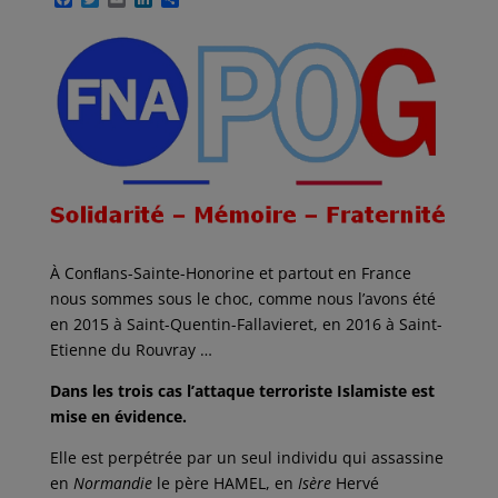
a
w
m
i
a
c
i
a
n
r
e
t
i
k
t
b
t
l
e
a
o
e
d
g
o
r
I
e
k
n
r
À Conﬂans-Sainte-Honorine et partout en France
nous sommes sous le choc, comme nous l’avons été
en 2015 à Saint-Quentin-Fallavieret, en 2016 à Saint-
Etienne du Rouvray …
Dans les trois cas l’attaque terroriste Islamiste est
mise en évidence.
Elle est perpétrée par un seul individu qui assassine
en
Normandie
le père HAMEL, en
Isère
Hervé