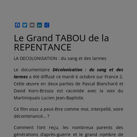
F
T
E
L
P
a
w
m
i
a
Le Grand TABOU de la
c
i
a
n
r
e
t
i
k
t
REPENTANCE
b
t
l
e
a
o
e
d
g
o
r
I
e
LA DECOLONISATION : du sang et des larmes
k
n
r
Le documentaire
Décolonisation : du sang et des
larmes
a été diffusé ce mardi 6 octobre sur France 2.
Cette œuvre en deux parties de Pascal Blanchard et
David Korn-Brzoza est racontée avec la voix du
Martiniquais Lucien Jean-Baptiste.
Ce film vous a peut-être comme moi, interpellé, voire
décontenancé… ?
Comment l’ont reçu, les nombreux parents des
générations d’après-guerre et le grand nombre de