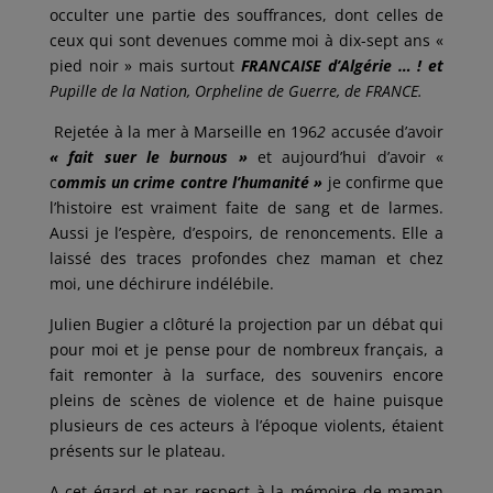
occulter une partie des souffrances, dont celles de
ceux qui sont devenues comme moi à dix-sept ans «
pied noir » mais surtout
FRANCAISE d’Algérie … ! et
Pupille de la Nation, Orpheline de Guerre, de FRANCE.
Rejetée à la mer à Marseille en 196
2
accusée d’avoir
« fait suer le burnous »
et aujourd’hui d’avoir «
c
ommis un crime contre l’humanité »
je confirme que
l’histoire est vraiment faite de sang et de larmes.
Aussi je l’espère, d’espoirs, de renoncements. Elle a
laissé des traces profondes chez maman et chez
moi, une déchirure indélébile.
Julien Bugier a clôturé la projection par un débat qui
pour moi et je pense pour de nombreux français, a
fait remonter à la surface, des souvenirs encore
pleins de scènes de violence et de haine puisque
plusieurs de ces acteurs à l’époque violents, étaient
présents sur le plateau.
A cet égard et par respect à la mémoire de maman