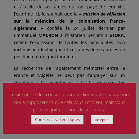
et à celle de ses amies qui ont payé de leur vie,
j’exprime ici, le souhait que la
« mission de réflexion
sur la mémoire de la colonisation franco-
algérienne »
confiée le 24 juillet dernier par
Emmanuel
MACRON
à l’historien Benjamin
STORA,
reflète l’expression de toutes les sensibilités. Son
inclinaison idéologique et certaines de ses prises de
position ont de quoi inquiéter.
La recherche de l’apaisement mémoriel entre la
France et l’Algérie ne peut pas s’appuyer sur un
chantage à la repentance. Il faudra dépasser les
points d’achoppement.
Ce site utilise des cookies pour améliorer votre navigation.
Anne CHALONS
Nous supposerons que cela vous convient, mais vous
pouvez quitter si vous le souhaitez.
Officier de la Légion d’Honneur
Présidente Nationale
Cookies caractéristiques
Accepter