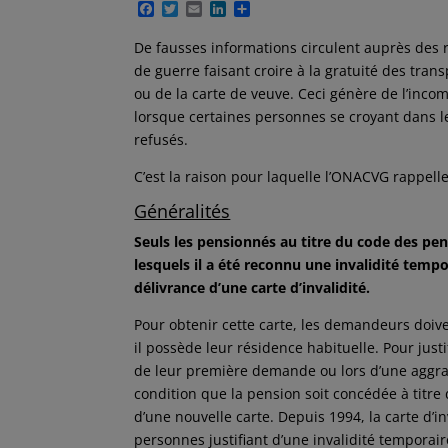
F
T
E
L
P
a
w
m
i
a
c
i
a
n
r
De fausses informations circulent auprès des r
e
t
i
k
t
de guerre faisant croire à la gratuité des tran
b
t
l
e
a
o
e
d
g
ou de la carte de veuve. Ceci génère de l’inco
o
r
I
e
lorsque certaines personnes se croyant dans l
k
n
r
refusés.
C’est la raison pour laquelle l’ONACVG rappelle
Généralités
Seuls les pensionnés au titre du code des pen
lesquels il a été reconnu une invalidité temp
délivrance d’une carte d’invalidité.
Pour obtenir cette carte, les demandeurs doi
il possède leur résidence habituelle. Pour justif
de leur première demande ou lors d’une aggrav
condition que la pension soit concédée à titre d
d’une nouvelle carte. Depuis 1994, la carte d’i
personnes justifiant d’une invalidité temporaire