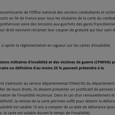
essortissants de l’Office national des anciens combattants et victi
sports en île de France pour tous les titulaires de la carte du comba
mpréhension voire des tensions aux guichets des gares francilienne
eur droit viennent réclamer leur coupon de gratuité qui leur sont 
 ci après la réglementation en vigueur sur les cartes d’invalidité.
sions militaires d’invalidité et des victimes de guerre (CPMIVG) 
oraire ou définitive d’au moins 25 % peuvent prétendre à la
vent s’adresser au service départemental l’ONACVG du département
ier de leurs droits, ils doivent présenter un justificatif de pension 
ation de l’invalidité reconnue. Dans le cas d’un renouvellement e
éfinitif, la remise de la carte périmée suffit pour obtenir la délivr
nvalidité est valable 10 ans à compter de sa date de délivrance (pou
, la carte est valable durant le temps de l’invalidité).