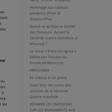
Hommage aux sapeurs-
mes
pompiers d’hier et
ttant
d’aujourd’hui
s
Qu’est-ce qu’était le Sentier
donc
des Passeurs, durant la
Seconde Guerre mondiale, à
Moussey ?
La revue « Entre les lignes »
éditée par l’équipe du
pour
musée de Besançon
HIROSHIMA
En silence et en peine
 où
Futur Mur des noms des
lors
victimes de la Seconde
t à
Guerre mondiale
ance
r les
RÉPARER LES OMISSIONS
SUR LES MONUMENTS AUX