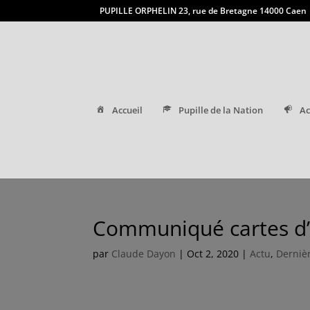
PUPILLE ORPHELIN 23, rue de Bretagne 14000 Caen
Accueil
Pupille de la Nation
Ac
Communiqué cartes d’i
par
Claude Dayon
|
Oct 2, 2020
|
Actu
,
Dernièr