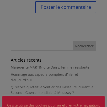
Articles récents
Marguerite MARTIN dite Daisy, femme résistante
Hommage aux sapeurs-pompiers d’hier et
d’aujourd’hui
Qu’est-ce qu’était le Sentier des Passeurs, durant la
Seconde Guerre mondiale, à Moussey ?
La revue « Entre les lignes » éditée par l’équipe du
Ce site utilise des cookies pour améliorer votre navigation.
musée de Besançon