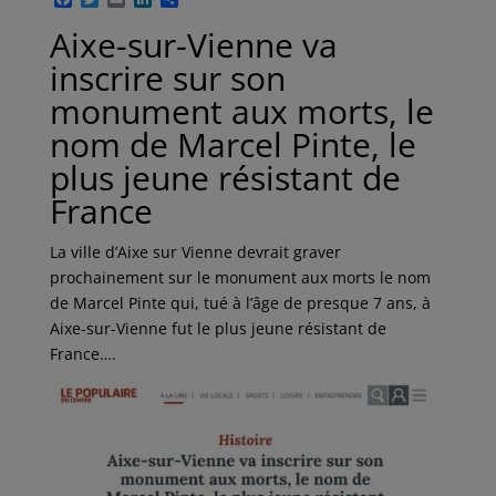
a
w
m
i
a
Aixe-sur-Vienne va
c
i
a
n
r
e
t
i
k
t
inscrire sur son
b
t
l
e
a
o
e
d
g
monument aux morts, le
o
r
I
e
k
n
r
nom de Marcel Pinte, le
plus jeune résistant de
France
La ville d’Aixe sur Vienne devrait graver
prochainement sur le monument aux morts le nom
de Marcel Pinte qui, tué à l’âge de presque 7 ans, à
Aixe-sur-Vienne fut le plus jeune résistant de
France….