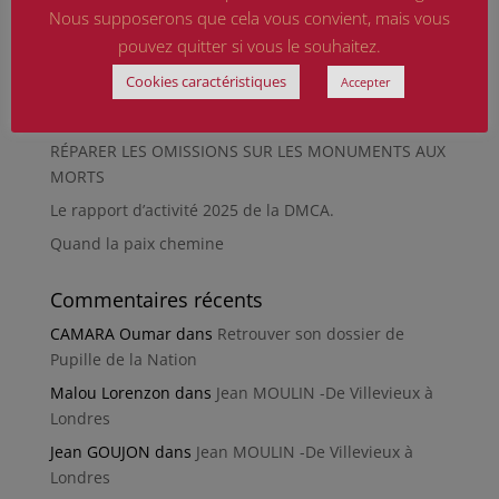
Nous supposerons que cela vous convient, mais vous
HIROSHIMA
pouvez quitter si vous le souhaitez.
En silence et en peine
Cookies caractéristiques
Accepter
Futur Mur des noms des victimes de la Seconde
Guerre mondiale
RÉPARER LES OMISSIONS SUR LES MONUMENTS AUX
MORTS
Le rapport d’activité 2025 de la DMCA.
Quand la paix chemine
Commentaires récents
CAMARA Oumar
dans
Retrouver son dossier de
Pupille de la Nation
Malou Lorenzon
dans
Jean MOULIN -De Villevieux à
Londres
Jean GOUJON
dans
Jean MOULIN -De Villevieux à
Londres