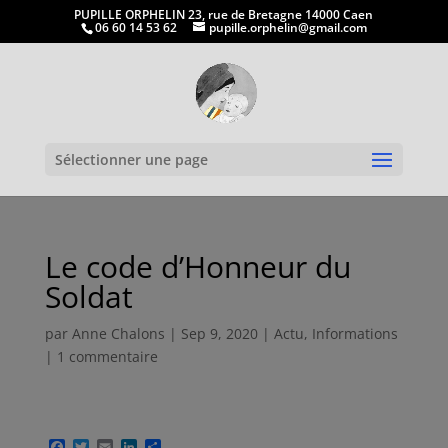
PUPILLE ORPHELIN 23, rue de Bretagne 14000 Caen
06 60 14 53 62
pupille.orphelin@gmail.com
Ouvrir la
Sélectionner une page
Le code d’Honneur du
Soldat
par
Anne Chalons
|
Sep 9, 2020
|
Actu
,
Informations
|
1 commentaire
F
T
E
L
P