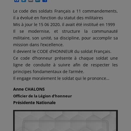
a
w
m
i
a
c
i
a
n
r
Le code des soldats Français a 11 commandements,
e
t
i
k
t
il a évolué en fonction du statut des militaires
b
t
l
e
a
o
e
d
g
Mis à jour le 15 06 2020, il avait été institué en 1999
o
r
I
e
Il se modernise, et structure la communauté
k
n
r
militaire, son unité, sa discipline, pour accomplir sa
mission dans l’excellence.
Il devient le CODE d’HONNEUR du soldat Français.
Ce code d’honneur présente à chaque soldat une
ligne de conduite à suivre afin de respecter les
principes fondamentaux de l’armée.
Il engage moralement le soldat qui le prononce…
Anne CHALONS
Officier de la Légion d’honneur
Présidente Nationale