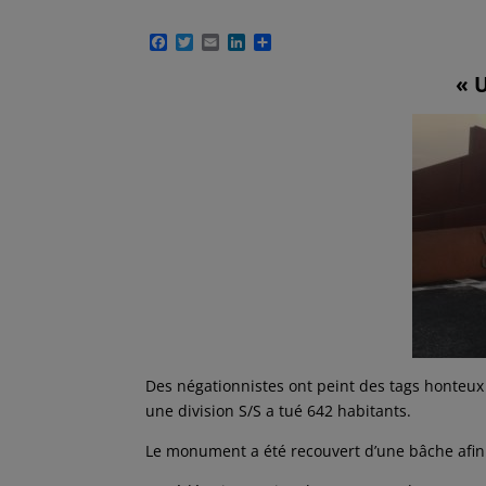
F
T
E
L
P
a
w
m
i
a
c
i
a
n
r
« 
e
t
i
k
t
b
t
l
e
a
o
e
d
g
o
r
I
e
k
n
r
Des négationnistes ont peint des tags honteux
une division S/S a tué 642 habitants.
Le monument a été recouvert d’une bâche afin 