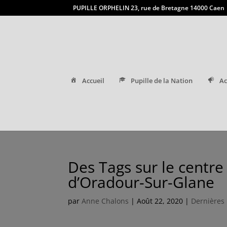
PUPILLE ORPHELIN 23, rue de Bretagne 14000 Caen
Accueil
Pupille de la Nation
Ac
Des Tags sur le centre
d’Oradour-Sur-Glane
par
Anne Chalons
|
Août 22, 2020
|
Dernières 