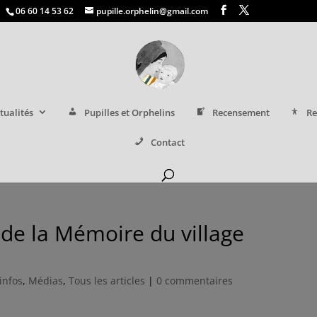
06 60 14 53 62
pupille.orphelin@gmail.com
tualités
Pupilles et Orphelins
Recensement
Re
Contact
 de la Mémoire du village
infos
,
Médias
,
Tous les articles
|
0 commentaires