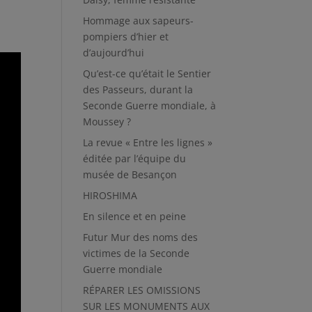
Hommage aux sapeurs-
pompiers d’hier et
d’aujourd’hui
Qu’est-ce qu’était le Sentier
des Passeurs, durant la
Seconde Guerre mondiale, à
Moussey ?
La revue « Entre les lignes »
éditée par l’équipe du
musée de Besançon
HIROSHIMA
En silence et en peine
Futur Mur des noms des
victimes de la Seconde
Guerre mondiale
RÉPARER LES OMISSIONS
SUR LES MONUMENTS AUX