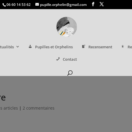
06 60 14 53 62
pupille.orphelin@gmail.com
tualités
Pupilles et Orphelins
Recensement
Re
Contact
re
s articles
|
2 commentaires