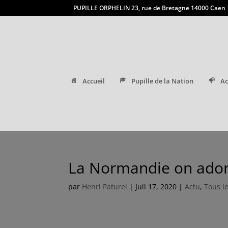
PUPILLE ORPHELIN 23, rue de Bretagne 14000 Caen
Accueil
Pupille de la Nation
Ac
La Normandie on ado
par
Henri Paturel
|
Juil 17, 2020
|
Actu
,
Tous le