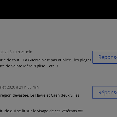
et 2020 à 19 h 21 min
Répons
parle de tout….La Guerre n’est pas oubliée…les plages
te de Sainte Mère l’Eglise …etc…!
uillet 2020 à 21 h 55 min
Répons
région dévastée, Le Havre et Caen deux villes
tude qui se lit sur le visage de ces Vétérans !!!!!