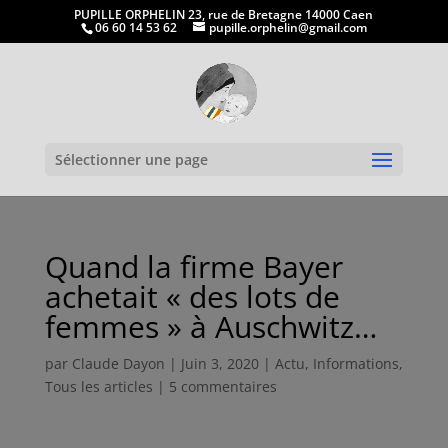
PUPILLE ORPHELIN 23, rue de Bretagne 14000 Caen
06 60 14 53 62
pupille.orphelin@gmail.com
Ouvrir la
Sélectionner une page
Quand la firme Bayer
achetait « des lots de
femmes » à Auschwitz…
par
Claude Dayon
|
Juin 3, 2020
|
Actu
,
Informations
,
Tous les articles
|
5 commentaires