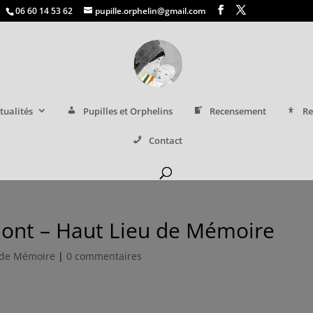
06 60 14 53 62
pupille.orphelin@gmail.com
tualités
Pupilles et Orphelins
Recensement
Re
Contact
ont – Haut Lieu de Mémoire
 de Mémoire
|
0 commentaires