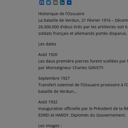
F
T
E
L
P
a
w
m
i
a
c
i
a
n
r
Historique de l’Ossuaire
e
t
i
k
t
La bataille de Verdun, 21 Février 1916 – Décem
b
t
l
e
a
o
e
d
g
26.000.000 d’obus tirés par les artilleries soi
o
r
I
e
soldats français et allemands portés disparus.
k
n
r
Les dates
Août 1920
Les deux première pierres furent scellées par
par Monseigneur Charles GINISTY.
Septembre 1927
Transfert solennel de l’Ossuaire provisoire à l’
bataille de Verdun…
Août 1932
Inauguration officielle par le Président de l
EDREI et HARDY, Diplomés du Gouvernement.
Les images :