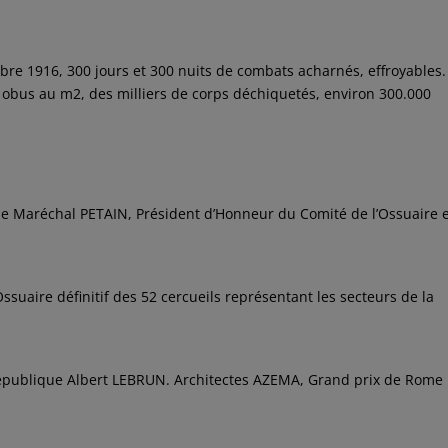
bre 1916, 300 jours et 300 nuits de combats acharnés, effroyables.
t 6 obus au m2, des milliers de corps déchiquetés, environ 300.000
 le Maréchal PETAIN, Président d’Honneur du Comité de l’Ossuaire 
Ossuaire définitif des 52 cercueils représentant les secteurs de la
a République Albert LEBRUN. Architectes AZEMA, Grand prix de Rome