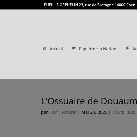
PUPILLE ORPHELIN 23, rue de Bretagne 14000 Caen
Accueil
Pupille de la Nation
Ac
L’Ossuaire de Douaum
par
Henri Paturel
|
Mai 24, 2020
|
Hauts lieux