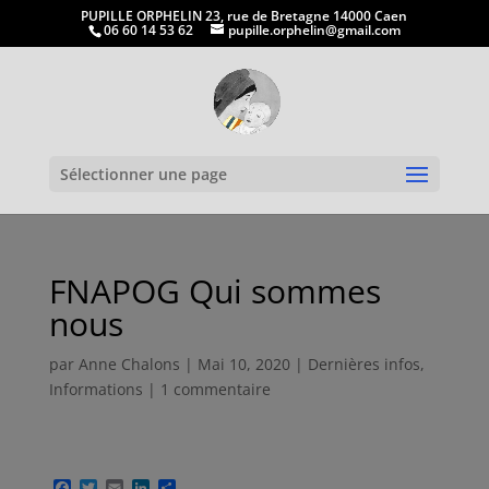
PUPILLE ORPHELIN 23, rue de Bretagne 14000 Caen
06 60 14 53 62
pupille.orphelin@gmail.com
Ouvrir la
Sélectionner une page
FNAPOG Qui sommes
nous
par
Anne Chalons
|
Mai 10, 2020
|
Dernières infos
,
Informations
|
1 commentaire
F
T
E
L
P