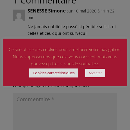
1 Commentaire
SENESSE Simone
sur 16 mai 2020 à 11 h 32
min
Ne jamais oublié le passé si pénible soit-il, ni
celles et ceux qui ont survécu !
Réponse
Ce site utilise des cookies pour améliorer votre navigation.
Nous supposerons que cela vous convient, mais vous
pouvez quitter si vous le souhaitez.
Poster le commentaire
Cookies caractéristiques
Accepter
Votre adresse e-mail ne sera pas publiée.
Les
champs obligatoires sont indiqués avec
*