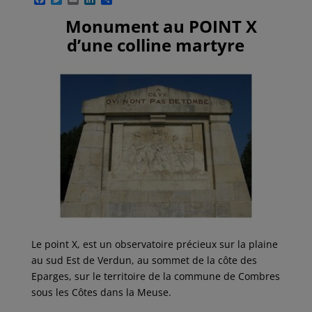
a
w
m
i
a
c
i
a
n
r
Monument au POINT X
e
t
i
k
t
d’une colline martyre
b
t
l
e
a
o
e
d
g
o
r
I
e
k
n
r
Le point X, est un observatoire précieux sur la plaine
au sud Est de Verdun, au sommet de la côte des
Eparges, sur le territoire de la commune de Combres
sous les Côtes dans la Meuse.