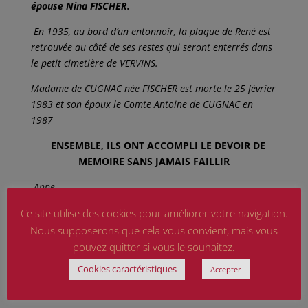
épouse Nina FISCHER.
En 1935, au bord d’un entonnoir, la plaque de René est
retrouvée au côté de ses restes qui seront enterrés dans
le petit cimetière de VERVINS.
Madame de CUGNAC née FISCHER est morte le 25 février
1983 et son époux le Comte Antoine de CUGNAC en
1987
ENSEMBLE, ILS ONT ACCOMPLI LE DEVOIR DE
MEMOIRE SANS JAMAIS FAILLIR
Anne
CHALONS
Ce site utilise des cookies pour améliorer votre navigation.
Officier de la Légion d’honneur
Nous supposerons que cela vous convient, mais vous
pouvez quitter si vous le souhaitez.
Présidente
Cookies caractéristiques
Accepter