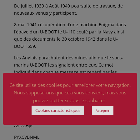
De juillet 1939 à Août 1940 poursuite de travaux, de
nouveaux venus y participent.
8 mai 1941 récupération d’une machine Enigma dans
l’épave d’un U-BOOT le U-110 coulé par la Navy ainsi
que des documents le 30 octobre 1942 dans le U-
BOOT 559.
Les Anglais parachutent des mines afin que le sous-
marins U-BOOT les signalent entre eux. Ce mot
indiqué dans chaque message est repéré par les
services de BLETCHLEY pour vérifier leur machine.
Ce site utilise des cookies pour améliorer votre navigation.
Enigma :
Nous supposerons que cela vous convient, mais vous
pouvez quitter si vous le souhaitez.
La machine comprend : -un clavier alphanumérique
Cookies caractéristiques
Accepter
QWERTZUIO
ASDGHJK
PYXCVBNML