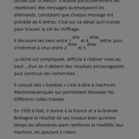
laissés par SCHMIDT. Il étudie particulièrement les
répétitions des messages qu’envoyaient les
allemands, constatant que chaque message est
précédé de 6 lettres. C’est sur ce détail qu’il insiste
pour trouver la clé du chiffrage.
ére
éme
Il découvre les liens entre 1
et 4
lettre, puis
éme
éme.
s’intéresse à ceux entre 2
et 5
La tâche est compliquée, difficile à réaliser mais au
bout …d’un an il obtient des résultats encourageants
puis continue ses recherches
Il conçoit des « bombes » c’est-à-dire 6 machines
électromécaniques qui permettent d’essayer les
différents codes trouvés.
En 1939 à l’été, il donne à la France et à la Grande
Bretagne le résultat de ses travaux bien qu’entre
temps les allemands aient renforcés et modifiés leur
machine, en ajoutant 3 rotors.