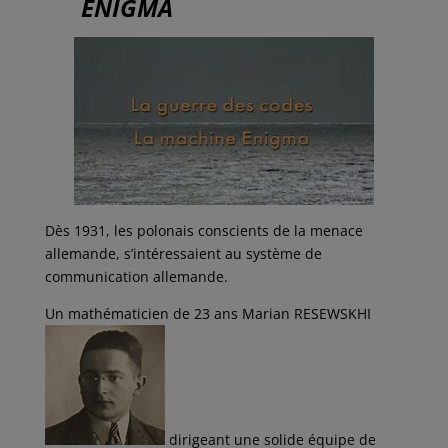
c
i
a
n
r
ENIGMA
e
t
i
k
t
b
t
l
e
a
o
e
d
g
o
r
I
e
k
n
r
Dès 1931, les polonais conscients de la menace
allemande, s’intéressaient au système de
communication allemande.
Un mathématicien de 23 ans Marian RESEWSKHI
dirigeant une solide équipe de