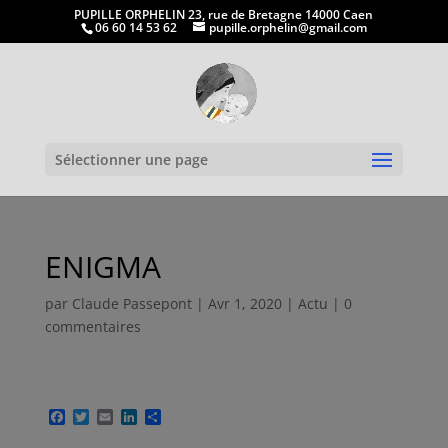
PUPILLE ORPHELIN 23, rue de Bretagne 14000 Caen
06 60 14 53 62
pupille.orphelin@gmail.com
Ouvrir la
Sélectionner une page
ENIGMA
par
Claude Passepont
|
Avr 1, 2020
|
Actu
|
0
commentaires
F
T
E
L
P
a
w
m
i
a