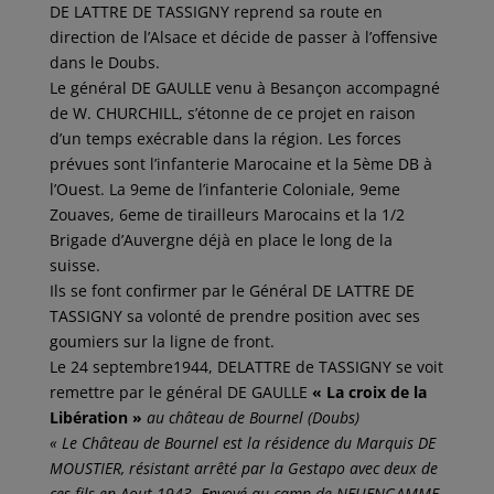
DE LATTRE DE TASSIGNY reprend sa route en
direction de l’Alsace et décide de passer à l’offensive
dans le Doubs.
Le général DE GAULLE venu à Besançon accompagné
de W. CHURCHILL, s’étonne de ce projet en raison
d’un temps exécrable dans la région. Les forces
prévues sont l’infanterie Marocaine et la 5ème DB à
l’Ouest. La 9eme de l’infanterie Coloniale, 9eme
Zouaves, 6eme de tirailleurs Marocains et la 1/2
Brigade d’Auvergne déjà en place le long de la
suisse.
Ils se font confirmer par le Général DE LATTRE DE
TASSIGNY sa volonté de prendre position avec ses
goumiers sur la ligne de front.
Le 24 septembre1944, DELATTRE de TASSIGNY se voit
remettre par le général DE GAULLE
« La croix de la
Libération »
au château de Bournel (Doubs)
« Le Château de Bournel est la résidence du Marquis DE
MOUSTIER, résistant arrêté par la Gestapo avec deux de
ces fils en Aout 1943. Envoyé au camp de NEUENGAMME