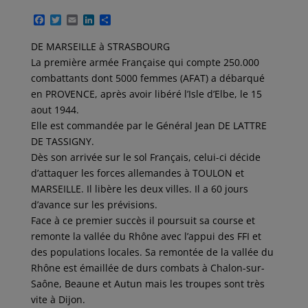
F
T
E
L
P
a
w
m
i
a
c
i
a
n
r
DE MARSEILLE à STRASBOURG
e
t
i
k
t
La première armée Française qui compte 250.000
b
t
l
e
a
o
e
d
g
combattants dont 5000 femmes (AFAT) a débarqué
o
r
I
e
en PROVENCE, après avoir libéré l’Isle d’Elbe, le 15
k
n
r
aout 1944.
Elle est commandée par le Général Jean DE LATTRE
DE TASSIGNY.
Dès son arrivée sur le sol Français, celui-ci décide
d’attaquer les forces allemandes à TOULON et
MARSEILLE. Il libère les deux villes. Il a 60 jours
d’avance sur les prévisions.
Face à ce premier succès il poursuit sa course et
remonte la vallée du Rhône avec l’appui des FFI et
des populations locales. Sa remontée de la vallée du
Rhône est émaillée de durs combats à Chalon-sur-
Saône, Beaune et Autun mais les troupes sont très
vite à Dijon.