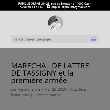
PUPILLE ORPHELIN 23, rue de Bretagne 14000 Caen
06 60 14 53 62
pupille.orphelin@gmail.com
Ouvrir la
Sélectionner une page
MARECHAL DE LATTRE
DE TASSIGNY et la
première armée
par
Anne Chalons
|
Mar 25, 2020
|
Actu
,
Faits
historiques
|
0 commentaires