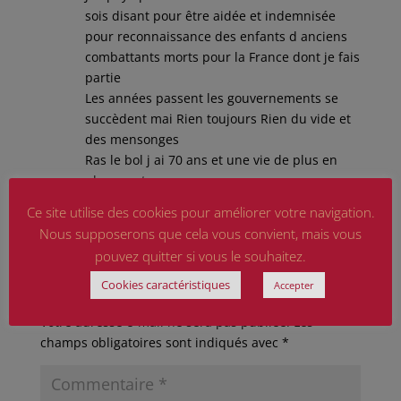
sois disant pour être aidée et indemnisée
pour reconnaissance des enfants d anciens
combattants morts pour la France dont je fais
partie
Les années passent les gouvernements se
succèdent mai Rien toujours Rien du vide et
des mensonges
Ras le bol j ai 70 ans et une vie de plus en
plus courte
Ce site utilise des cookies pour améliorer votre navigation.
Réponse
Nous supposerons que cela vous convient, mais vous
pouvez quitter si vous le souhaitez.
Cookies caractéristiques
Accepter
Poster le commentaire
Votre adresse e-mail ne sera pas publiée.
Les
champs obligatoires sont indiqués avec
*