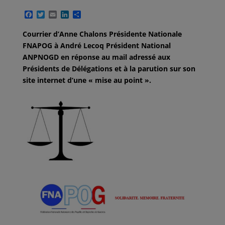
F
T
E
L
P
a
w
m
i
a
c
i
a
n
r
Courrier d’Anne Chalons Présidente Nationale
e
t
i
k
t
FNAPOG à André Lecoq Président National
b
t
l
e
a
o
e
d
g
ANPNOGD en réponse au mail adressé aux
o
r
I
e
Présidents de Délégations et à la parution sur son
k
n
r
site internet d’une « mise au point ».