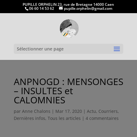
PUPILLE ORPHELIN 23, rue de Bretagne 14000 Caen
06 60 14 53 62
pupille.orphelin@gmail.com
Ouvrir la
Sélectionner une page
ANPNOGD : MENSONGES
– INSULTES et
CALOMNIES
par
Anne Chalons
|
Mar 17, 2020
|
Actu
,
Courriers
,
Dernières infos
,
Tous les articles
|
4 commentaires