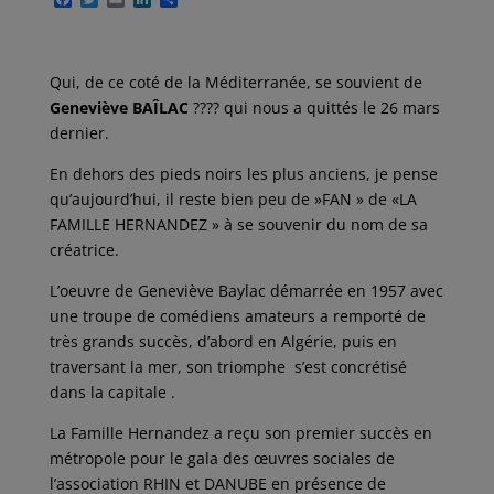
a
w
m
i
a
c
i
a
n
r
e
t
i
k
t
b
t
l
e
a
Qui, de ce coté de la Méditerranée, se souvient de
o
e
d
g
o
r
I
e
Geneviève BAÎLAC
???? qui nous a quittés le 26 mars
k
n
r
dernier.
En dehors des pieds noirs les plus anciens, je pense
qu’aujourd’hui, il reste bien peu de »FAN » de «LA
FAMILLE HERNANDEZ » à se souvenir du nom de sa
créatrice.
L’oeuvre de Geneviève Baylac démarrée en 1957 avec
une troupe de comédiens amateurs a remporté de
très grands succès, d’abord en Algérie, puis en
traversant la mer, son triomphe s’est concrétisé
dans la capitale .
La Famille Hernandez a reçu son premier succès en
métropole pour le gala des œuvres sociales de
l’association RHIN et DANUBE en présence de