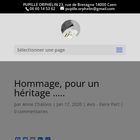
PUPILLE ORPHELIN 23, rue de Bretagne 14000 Caen
06 60 14 53 62
pupille.orphelin@gmail.com
Ouvrir la
Sélectionner une page
Hommage, pour un
héritage …..
par
Anne Chalons
|
Jan 17, 2020
|
Avis - Faire Part
|
0 commentaires
F
T
E
L
P