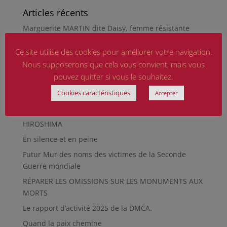
Articles récents
Marguerite MARTIN dite Daisy, femme résistante
Hommage aux sapeurs-pompiers d’hier et
Ce site utilise des cookies pour améliorer votre navigation.
d’aujourd’hui
Nous supposerons que cela vous convient, mais vous
Qu’est-ce qu’était le Sentier des Passeurs, durant la
pouvez quitter si vous le souhaitez.
Seconde Guerre mondiale, à Moussey ?
Cookies caractéristiques
Accepter
La revue « Entre les lignes » éditée par l’équipe du
musée de Besançon
HIROSHIMA
En silence et en peine
Futur Mur des noms des victimes de la Seconde
Guerre mondiale
RÉPARER LES OMISSIONS SUR LES MONUMENTS AUX
MORTS
Le rapport d’activité 2025 de la DMCA.
Quand la paix chemine