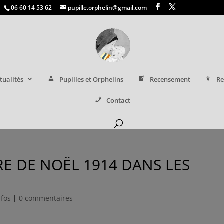
06 60 14 53 62
pupille.orphelin@gmail.com
tualités
Pupilles et Orphelins
Recensement
Re
Contact
RE DE NOËL 1914 DANS LES
nfos
|
0 commentaires