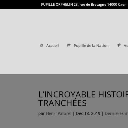
PUPILLE ORPHELIN 23, rue de Bretagne 14000 Caen
Accueil
Pupille de la Nation
Ac
L’INCROYABLE HISTOI
TRANCHÉES
par
Henri Paturel
|
Déc 18, 2019
|
Dernières i