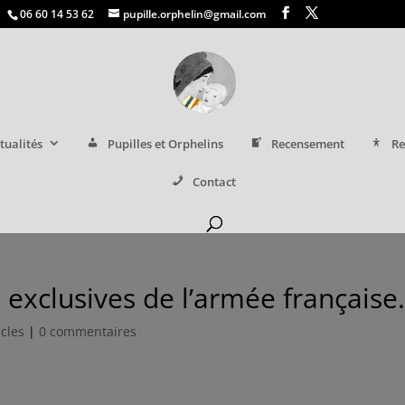
06 60 14 53 62
pupille.orphelin@gmail.com
tualités
Pupilles et Orphelins
Recensement
Re
Contact
exclusives de l’armée française
icles
|
0 commentaires