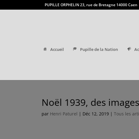
PUPILLE ORPHELIN 23, rue de Bretagne 14000 Caen
Accueil
Pupille de la Nation
Ac
Noël 1939, des images 
par
Henri Paturel
|
Déc 12, 2019
|
Tous les art