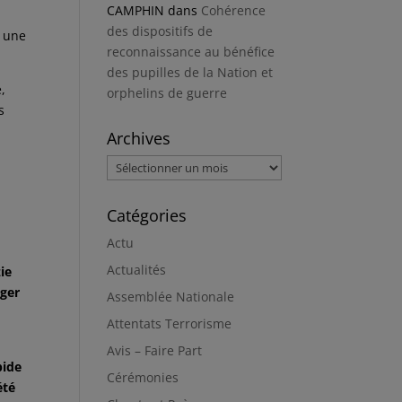
CAMPHIN
dans
Cohérence
des dispositifs de
s une
reconnaissance au bénéfice
des pupilles de la Nation et
,
orphelins de guerre
s
Archives
Archives
Catégories
Actu
Actualités
ie
uger
Assemblée Nationale
Attentats Terrorisme
Avis – Faire Part
pide
Cérémonies
été