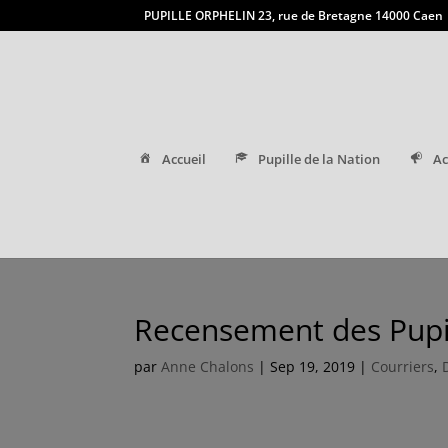
PUPILLE ORPHELIN 23, rue de Bretagne 14000 Caen
Accueil
Pupille de la Nation
Ac
Recensement des Pupi
par
Anne Chalons
|
Sep 19, 2019
|
Courriers
,