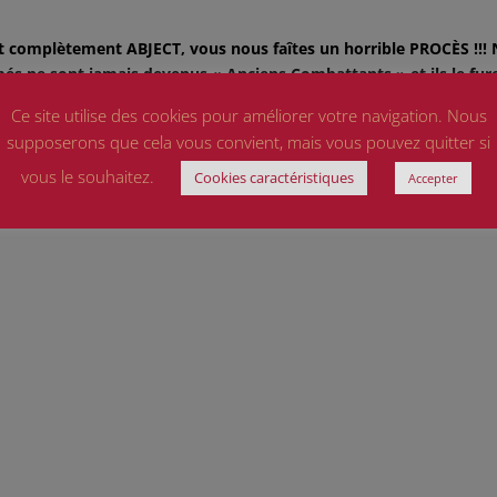
st complètement ABJECT, vous nous faîtes un horrible PROCÈS !!!
més ne sont jamais devenus « Anciens Combattants » et ils le fur
Ce site utilise des cookies pour améliorer votre navigation. Nous
 RÉPONSES ET PROTÉGEZ NOTRE ULTIME ÉTAPE : LA FIN DE NOT
supposerons que cela vous convient, mais vous pouvez quitter si
vous le souhaitez.
Cookies caractéristiques
Accepter