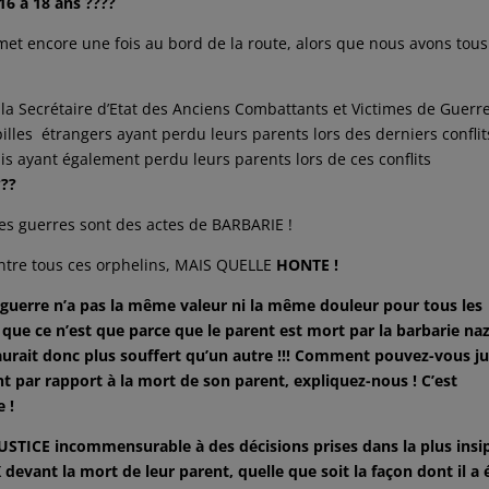
16 à 18 ans ????
s met encore une fois au bord de la route, alors que nous avons tou
a Secrétaire d’Etat des Anciens Combattants et Victimes de Guerre
lles étrangers ayant perdu leurs parents lors des derniers conflit
ais ayant également perdu leurs parents lors de ces conflits
???
es guerres sont des actes de BARBARIE !
entre tous ces orphelins, MAIS QUELLE
HONTE !
 guerre n’a pas la même valeur ni la même douleur pour tous les
que ce n’est que parce que le parent est mort par la barbarie naz
l aurait donc plus souffert qu’un autre !!! Comment pouvez-vous j
nt par rapport à la mort de son parent, expliquez-nous ! C’est
 !
JUSTICE incommensurable à des décisions prises dans la plus insi
devant la mort de leur parent, quelle que soit la façon dont il a 