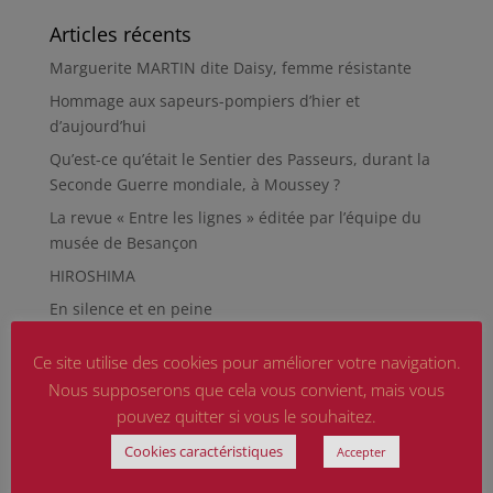
Articles récents
Marguerite MARTIN dite Daisy, femme résistante
Hommage aux sapeurs-pompiers d’hier et
d’aujourd’hui
Qu’est-ce qu’était le Sentier des Passeurs, durant la
Seconde Guerre mondiale, à Moussey ?
La revue « Entre les lignes » éditée par l’équipe du
musée de Besançon
HIROSHIMA
En silence et en peine
Futur Mur des noms des victimes de la Seconde
Ce site utilise des cookies pour améliorer votre navigation.
Guerre mondiale
Nous supposerons que cela vous convient, mais vous
RÉPARER LES OMISSIONS SUR LES MONUMENTS AUX
pouvez quitter si vous le souhaitez.
MORTS
Cookies caractéristiques
Accepter
Le rapport d’activité 2025 de la DMCA.
Quand la paix chemine