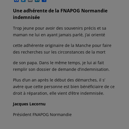
a
w
m
i
a
c
i
a
n
r
Une adhérente de la FNAPOG Normandie
e
t
i
k
t
indemnisée
b
t
l
e
a
o
e
d
g
o
r
I
e
Trop jeune pour avoir des souvenirs précis et sa
k
n
r
maman ne lui en ayant jamais parlé, j’ai orienté
cette adhérente originaire de la Manche pour faire
des recherches sur les circonstances de la mort
de son papa. Dans le même temps, je lui ai fait
remplir son dossier de demande d’indemnisation.
Plus d’un an après le début des démarches, il s’
avère que cette personne est bien bénéficiaire de ce
droit à réparation, elle vient d’être indemnisée.
Jacques Lecornu
Président FNAPOG Normandie