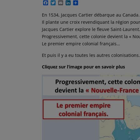
F
T
E
L
P
a
w
m
i
a
c
i
a
n
r
En 1534, Jacques Cartier débarque au Canada.
e
t
i
k
t
Il plante une croix revendiquant la région pour
b
t
l
e
a
o
e
d
g
Jacques Cartier explore le fleuve Saint-Laurent
o
r
I
e
Progressivement, cette colonie devient la « No
k
n
r
Le premier empire colonial français…
Et puis il y a eu toutes les autres colonisations
Cliquez sur l’image pour en savoir plus