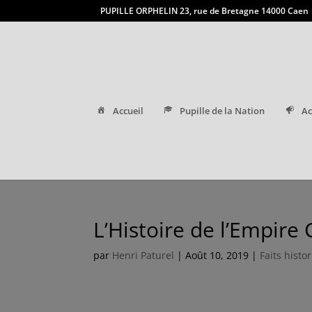
PUPILLE ORPHELIN 23, rue de Bretagne 14000 Caen
Accueil
Pupille de la Nation
Ac
L’Histoire de l’Empire 
par
Henri Paturel
|
Août 10, 2019
|
Faits histo