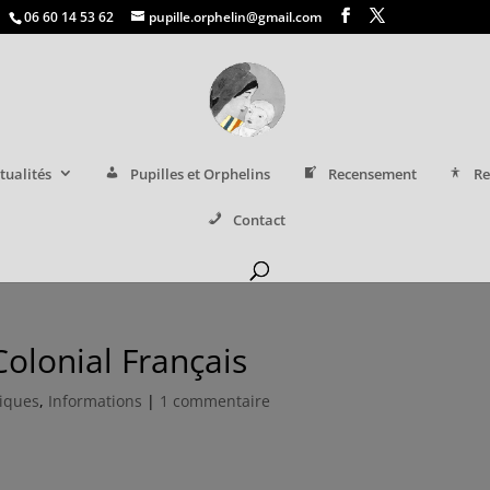
06 60 14 53 62
pupille.orphelin@gmail.com
tualités
Pupilles et Orphelins
Recensement
Re
Contact
Colonial Français
riques
,
Informations
|
1 commentaire