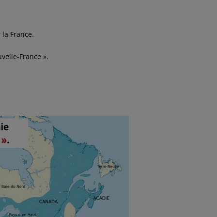
 la France.
.
uvelle-France ».
.