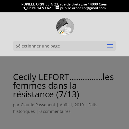
PUPILLE ORPHELIN 23, rue de Bretagne 14000 Caen
06 60 14 53 62
pupille.orphelin@gmail.com
Ouvrir la
Sélectionner une page
Cecily LEFORT……………les
femmes dans la
résistance (7/13)
par
Claude Passepont
|
Août 1, 2019
|
Faits
historiques
|
0 commentaires