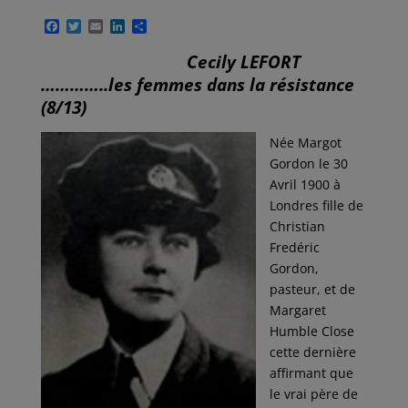
F
T
E
L
P
a
w
m
i
a
c
i
a
n
r
Cecily LEFORT
e
t
i
k
t
…………..les femmes dans la résistance
b
t
l
e
a
o
e
d
g
(8/13)
o
r
I
e
k
n
r
Née Margot
Gordon le 30
Avril 1900 à
Londres fille de
Christian
Fredéric
Gordon,
pasteur, et de
Margaret
Humble Close
cette dernière
affirmant que
le vrai père de