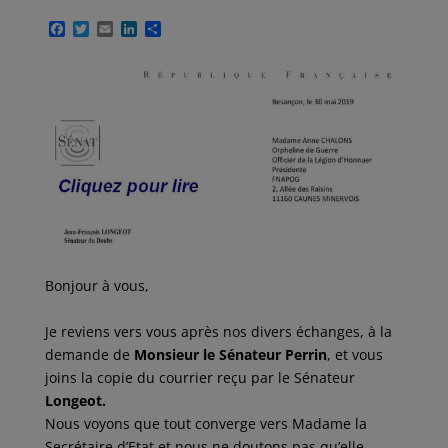
F
T
E
L
P
a
w
m
i
a
c
i
a
n
r
e
t
i
k
t
b
t
l
e
a
o
e
d
g
o
r
I
e
k
n
r
Bonjour à vous,
Je reviens vers vous après nos divers échanges, à la
demande de
Monsieur le Sénateur Perrin
, et vous
joins la copie du courrier reçu par le Sénateur
Longeot.
Nous voyons que tout converge vers Madame la
Secrétaire d’Etat et nous ne doutons pas qu’elle