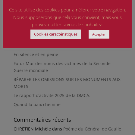
d’aujourd’hui
Ce site utilise des cookies pour améliorer votre navigation.
Qu’est-ce qu’était le Sentier des Passeurs, durant la
Nous supposerons que cela vous convient, mais vous
Seconde Guerre mondiale, à Moussey ?
pouvez quitter si vous le souhaitez.
La revue « Entre les lignes » éditée par l’équipe du
Cookies caractéristiques
Accepter
musée de Besançon
HIROSHIMA
En silence et en peine
Futur Mur des noms des victimes de la Seconde
Guerre mondiale
RÉPARER LES OMISSIONS SUR LES MONUMENTS AUX
MORTS
Le rapport d’activité 2025 de la DMCA.
Quand la paix chemine
Commentaires récents
CHRETIEN Michèle
dans
Poème du Général de Gaulle