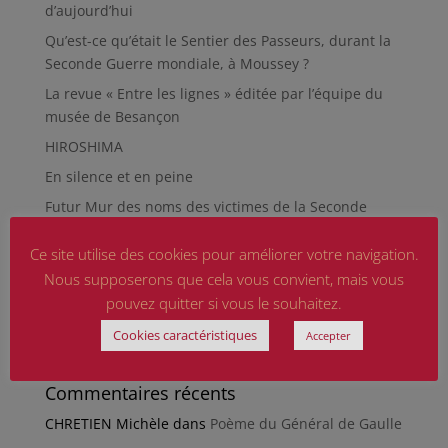
d’aujourd’hui
Qu’est-ce qu’était le Sentier des Passeurs, durant la
Seconde Guerre mondiale, à Moussey ?
La revue « Entre les lignes » éditée par l’équipe du
musée de Besançon
HIROSHIMA
En silence et en peine
Futur Mur des noms des victimes de la Seconde
Guerre mondiale
Ce site utilise des cookies pour améliorer votre navigation.
RÉPARER LES OMISSIONS SUR LES MONUMENTS AUX
Nous supposerons que cela vous convient, mais vous
MORTS
pouvez quitter si vous le souhaitez.
Le rapport d’activité 2025 de la DMCA.
Cookies caractéristiques
Accepter
Quand la paix chemine
Commentaires récents
CHRETIEN Michèle
dans
Poème du Général de Gaulle