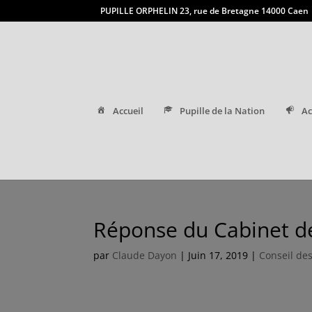
PUPILLE ORPHELIN 23, rue de Bretagne 14000 Caen
Accueil
Pupille de la Nation
Ac
Réponse du Cabinet d
par
Claude Dayon
|
Juin 17, 2019
|
Conseil des