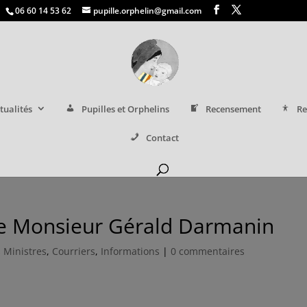
06 60 14 53 62
pupille.orphelin@gmail.com
tualités
Pupilles et Orphelins
Recensement
Re
Contact
e Monsieur Gérald Darmanin
 Ministres
,
Courriers
,
Informations
|
0 commentaires