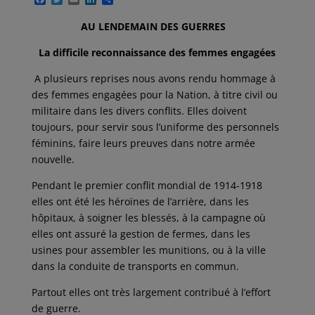
a
w
m
i
a
c
i
a
n
r
AU LENDEMAIN DES GUERRES
e
t
i
k
t
b
t
l
e
a
La difficile reconnaissance des femmes engagées
o
e
d
g
o
r
I
e
k
n
r
A plusieurs reprises nous avons rendu hommage à
des femmes engagées pour la Nation, à titre civil ou
militaire dans les divers conflits. Elles doivent
toujours, pour servir sous l’uniforme des personnels
féminins, faire leurs preuves dans notre armée
nouvelle.
Pendant le premier conflit mondial de 1914-1918
elles ont été les héroïnes de l’arrière, dans les
hôpitaux, à soigner les blessés, à la campagne où
elles ont assuré la gestion de fermes, dans les
usines pour assembler les munitions, ou à la ville
dans la conduite de transports en commun.
Partout elles ont très largement contribué à l’effort
de guerre.