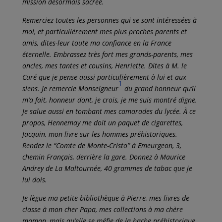
mission désormais sacrée.
Remerciez toutes les personnes qui se sont intéressées à
moi, et particulièrement mes plus proches parents et
amis, dites-leur toute ma confiance en la France
éternelle. Embrassez très fort mes grands-parents, mes
oncles, mes tantes et cousins, Henriette. Dites à M. le
Curé que je pense aussi particulièrement à lui et aux
1
siens. Je remercie Monseigneur
du grand honneur qu’il
m’a fait, honneur dont, je crois, je me suis montré digne.
Je salue aussi en tombant mes camarades du lycée. À ce
propos, Hennemay me doit un paquet de cigarettes,
Jacquin, mon livre sur les hommes préhistoriques.
Rendez le “Comte de Monte-Cristo” à Emeurgeon, 3,
chemin Français, derrière la gare. Donnez à Maurice
Andrey de La Maltournée, 40 grammes de tabac que je
lui dois.
Je lègue ma petite bibliothèque à Pierre, mes livres de
classe à mon cher Papa, mes collections à ma chère
maman, mais qu’elle se méfie de la hache préhistorique