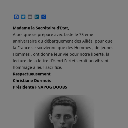
F
T
E
L
P
a
w
m
i
a
c
i
a
n
r
Madame la Secrétaire d’Etat,
e
t
i
k
t
Alors que se prépare avec faste le 75 ème
b
t
l
e
a
o
e
d
g
anniversaire du débarquement des Alliés, pour que
o
r
I
e
la France se souvienne que des Hommes , de jeunes
k
n
r
Hommes , ont donné leur vie pour notre liberté, la
lecture de la lettre d’Henri Fertet serait un vibrant
hommage à leur sacrifice.
Respectueusement
Christiane Dormois
Présidente FNAPOG DOUBS