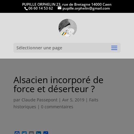
PUPILLE ORPHELIN 23, rue de Bretagne 14000 Caen
06 60 14 53 62
pupille.orphelin@gmail.com
Ouvrir la
Sélectionner une page
Alsacien incorporé de
force et déserteur ?
par
Claude Passepont
|
Avr 5, 2019
|
Faits
historiques
|
0 commentaires
F
T
E
L
P