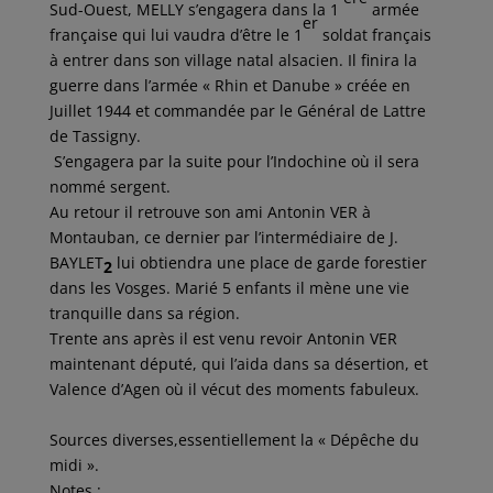
Sud-Ouest, MELLY s’engagera dans la 1
armée
er
française qui lui vaudra d’être le 1
soldat français
à entrer dans son village natal alsacien. Il finira la
guerre dans l’armée « Rhin et Danube » créée en
Juillet 1944 et commandée par le Général de Lattre
de Tassigny.
S’engagera par la suite pour l’Indochine où il sera
nommé sergent.
Au retour il retrouve son ami Antonin VER à
Montauban, ce dernier par l’intermédiaire de J.
BAYLET
lui obtiendra une place de garde forestier
2
dans les Vosges. Marié 5 enfants il mène une vie
tranquille dans sa région.
Trente ans après il est venu revoir Antonin VER
maintenant député, qui l’aida dans sa désertion, et
Valence d’Agen où il vécut des moments fabuleux.
Sources diverses,essentiellement la « Dépêche du
midi ».
Notes :