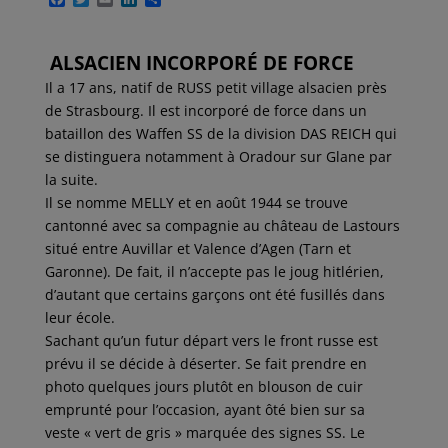
a
w
m
i
a
c
i
a
n
r
e
t
i
k
t
ALSACIEN INCORPORÉ DE FORCE
b
t
l
e
a
o
e
d
g
Il a 17 ans, natif de RUSS petit village alsacien près
o
r
I
e
k
n
r
de Strasbourg. Il est incorporé de force dans un
bataillon des Waffen SS de la division DAS REICH qui
se distinguera notamment à Oradour sur Glane par
la suite.
Il se nomme MELLY et en août 1944 se trouve
cantonné avec sa compagnie au château de Lastours
situé entre Auvillar et Valence d’Agen (Tarn et
Garonne). De fait, il n’accepte pas le joug hitlérien,
d’autant que certains garçons ont été fusillés dans
leur école.
Sachant qu’un futur départ vers le front russe est
prévu il se décide à déserter. Se fait prendre en
photo quelques jours plutôt en blouson de cuir
emprunté pour l’occasion, ayant ôté bien sur sa
veste « vert de gris » marquée des signes SS. Le