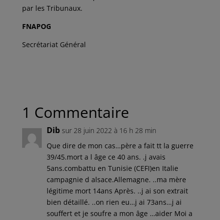
par les Tribunaux.
FNAPOG
Secrétariat Général
1 Commentaire
Dib
sur 28 juin 2022 à 16 h 28 min
Que dire de mon cas…père a fait tt la guerre
39/45.mort a l âge ce 40 ans. .j avais
5ans.combattu en Tunisie (CEFI)en Italie
campagnie d alsace.Allemagne. ..ma mère
légitime mort 14ans Après. ..j ai son extrait
bien détaillé. ..on rien eu…j ai 73ans…j ai
souffert et je soufre a mon âge …aider Moi a