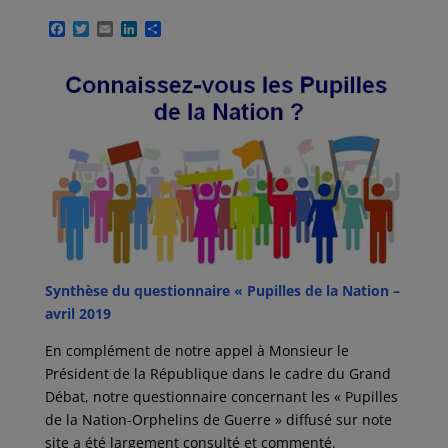
F
T
E
L
P
a
w
m
i
a
c
i
a
n
r
e
t
i
k
t
b
t
l
e
a
o
e
d
g
o
r
I
e
k
n
r
Synthèse du questionnaire « Pupilles de la Nation –
avril 2019
En complément de notre appel à Monsieur le
Président de la République dans le cadre du Grand
Débat, notre questionnaire concernant les « Pupilles
de la Nation-Orphelins de Guerre » diffusé sur note
site a été largement consulté et commenté.