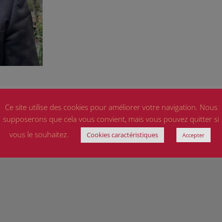
Ce site utilise des cookies pour améliorer votre navigation. Nous
supposerons que cela vous convient, mais vous pouvez quitter si
vous le souhaitez.
Cookies caractéristiques
champs obligatoires sont indiqués avec
*
Accepter