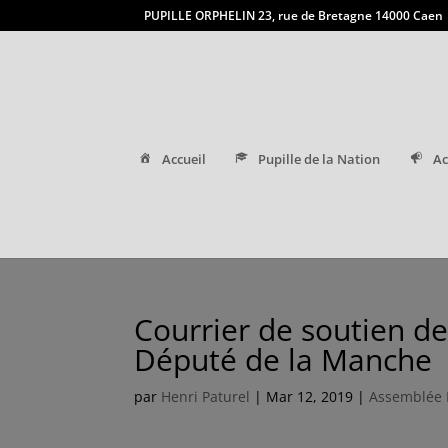
PUPILLE ORPHELIN 23, rue de Bretagne 14000 Caen
Accueil
Pupille de la Nation
Ac
Courrier de soutien d
Député de la Manche
par
Henri Paturel
|
Mar 12, 2019
|
Assemblée 