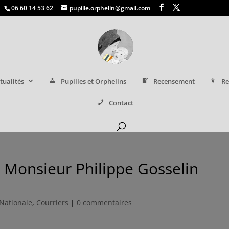
06 60 14 53 62
pupille.orphelin@gmail.com
tualités
Pupilles et Orphelins
Recensement
Re
Contact
e Monsieur Philippe Gosselin
Nationale
,
Courriers
|
0 commentaires