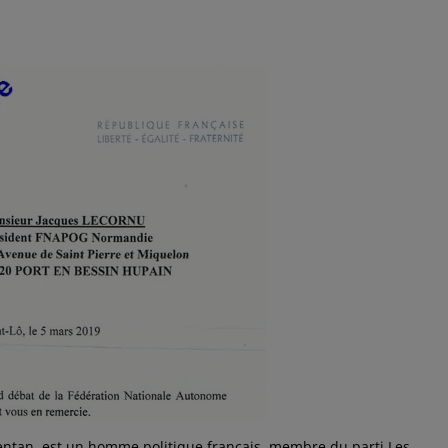
entan, est un homme politique français, membre du parti Les