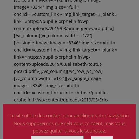
image= »3344″ img_size= »full »
onclick= »custom_link » img_link_target= »_blank »
link= »https://pupille-orphelin.fr/wp-
content/uploads/2019/03/annie-genevard.pdf »]
[/vc_column][vc_column width= »1/2″]
[vc_single_image image= »3346″ img_size= »full »
onclick= »custom_link » img_link_target= »_blank »
link= »https://pupille-orphelin.fr/wp-
content/uploads/2019/03/elisabeth-toutut-
picard.pdf »][/vc_column][/vc_row][vc_row]
[vc_column width= »1/2″][vc_single_image
image= »3349″ img_size= »full »
onclick= »custom_link » link= »https://pupille-
orphelin.fr/wp-content/uploads/2019/03/Eric-
straumann.pdf »][/vc_column][vc_column
width= »1/2″][vc_single_image image= »3351″
Ce site utilise des cookies pour améliorer votre navigation.
img_size= »full » onclick= »custom_link »
Nous supposerons que cela vous convient, mais vous
img_link_target= »_blank » link= »https://pupille-
pouvez quitter si vous le souhaitez.
orphelin.fr/wp-content/uploads/2019/03/fabien-di-