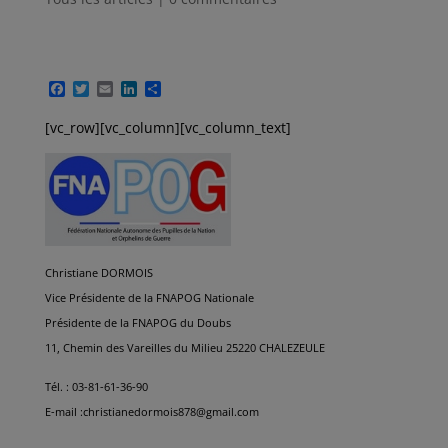
F
T
E
L
P
a
w
m
i
a
c
i
a
n
r
[vc_row][vc_column][vc_column_text]
e
t
i
k
t
b
t
l
e
a
o
e
d
g
o
r
I
e
k
n
r
Christiane DORMOIS
Vice Présidente de la FNAPOG Nationale
Présidente de la FNAPOG du Doubs
11, Chemin des Vareilles du Milieu
25220 CHALEZEULE
Tél. : 03-81-61-36-90
E-mail :christianedormois878@gmail.com