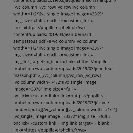
content/uploads/2019/03/javques-malorissian.pdf »]
[/vc_column][/vc_row][vc_row][vc_column
width= »1/2″][vc_single_image image= »3365″
img_size= »full » onclick= »custom_link »
link= »https://pupille-orphelin.fr/wp-
content/uploads/2019/03/jean-bernard-
sempastous.pdf »][/vc_column][vc_column
width= »1/2″][vc_single_image image= »3367″
img_size= »full » onclick= »custom_link »
img_link_target= »_blank » link= »https://pupille-
orphelin.fr/wp-content/uploads/2019/03/jean-louis-
masson.pdf »][/vc_column][/vc_row][vc_row]
[vc_column width= »1/2″][vc_single_image
image= »3370″ img_size= »full »
onclick= »custom_link » link= »https://pupille-
orphelin.fr/wp-content/uploads/2019/03/jérôme-
lambert.pdf »][/vc_column][vc_column width= »1/2″]
[vc_single_image image= »3372″ img_size= »full »
onclick= »custom_link » img_link_target= »_blank »
link= »https://pupille-orphelin.fr/wp-