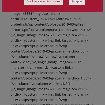
Cookies caractéristiques
Accepter
filippo.pdf »][/vc_column][/vc_row][vc_row]
[vc_column width= »1/2″][vc_single_image
image= »3354″ img_size= »full »
onclick= »custom_link » link= »https://pupille-
orphelin.fr/wp-content/uploads/2019/03/gilles-
lurton-1.pdf »][/vc_column][vc_column width= »1/2″]
[vc_single_image image= »3357″ img_size= »full »
onclick= »custom_link » img_link_target= »_blank »
link= »https://pupille-orphelin.fr/wp-
content/uploads/2019/03/graziella-melchior.pdf »]
[/vc_column][/vc_row][vc_row][vc_column
width= »1/2″][vc_single_image image= »3360″
img_size= »full » onclick= »custom_link »
link= »https://pupille-orphelin.fr/wp-
content/uploads/2019/03/graziella-melchior-1.pdf »]
[/vc_column][vc_column width= »1/2″]
[vc_single_image image= »3362″ img_size= »full »
onclick= »custom_link » img_link_target= »_blank »
link= »https://pupille-orphelin.fr/wp-