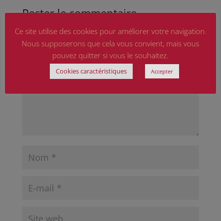
Poster le commentaire
Votre adresse e-mail ne sera pas publiée.
Les
Ce site utilise des cookies pour améliorer votre navigation.
champs obligatoires sont indiqués avec
*
Nous supposerons que cela vous convient, mais vous
pouvez quitter si vous le souhaitez.
Cookies caractéristiques
Accepter