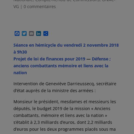
VG
|
0 commentaires
F
T
E
L
P
a
w
m
i
a
c
i
a
n
r
Séance en hémicycle du vendredi 2 novembre 2018
e
t
i
k
t
à 9h30
b
t
l
e
a
o
e
d
g
Projet de loi de finances pour 2019
—
Défense ;
o
r
I
e
anciens combattants mémoire et liens avec la
k
n
r
nation
Intervention de Geneviève Darrieussecq, secrétaire
d’état auprès de la ministre des armées :
Monsieur le président, mesdames et messieurs les
députés, le budget 2019 de la mission « Anciens
combattants, mémoire et liens avec la nation »
s’établit à 2,3 milliards d’euros, dont 2,2 milliards
d’euros pour les deux programmes placés sous ma