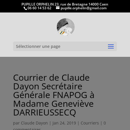
PUPILLE ORPHELIN 23, rue de Bretagne 14000 Caen
06 60 14 53 62
pupille.orphelin@gmail.com
Ouvrir la
Sélectionner une page
Courrier de Claude
Dayon Secrétaire
Générale FNAPOG à
Madame Geneviève
DARRIEUSSECQ
par
Claude Dayon
|
Jan 24, 2019
|
Courriers
|
0
commentaires