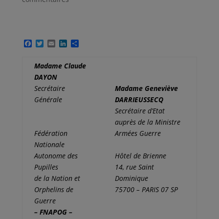
F
T
E
L
P
a
w
m
i
a
c
i
a
n
r
Madame Claude
e
t
i
k
t
b
t
l
e
a
DAYON
o
e
d
g
Secrétaire
Madame Geneviève
o
r
I
e
k
n
r
Générale
DARRIEUSSECQ
Secrétaire d’Etat
auprès de la Ministre
Fédération
Armées Guerre
Nationale
Autonome des
Hôtel de Brienne
Pupilles
14, rue Saint
de la Nation et
Dominique
Orphelins de
75700 – PARIS 07 SP
Guerre
– FNAPOG –