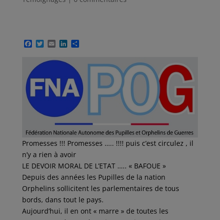
F
T
E
L
P
a
w
m
i
a
c
i
a
n
r
e
t
i
k
t
b
t
l
e
a
o
e
d
g
o
r
I
e
k
n
r
Promesses !!! Promesses ….. !!!! puis c’est circulez , il
n’y a rien à avoir
LE DEVOIR MORAL DE L’ETAT ….. « BAFOUE »
Depuis des années les Pupilles de la nation
Orphelins sollicitent les parlementaires de tous
bords, dans tout le pays.
Aujourd’hui, il en ont « marre » de toutes les