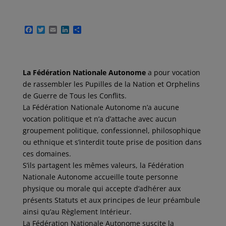
F
T
E
L
P
a
w
m
i
a
c
i
a
n
r
e
t
i
k
t
b
t
l
e
a
o
e
d
g
La Fédération Nationale Autonome
a pour vocation
o
r
I
e
de rassembler les Pupilles de la Nation et Orphelins
k
n
r
de Guerre de Tous les Conflits.
La Fédération Nationale Autonome n’a aucune
vocation politique et n’a d’attache avec aucun
groupement politique, confessionnel, philosophique
ou ethnique et s’interdit toute prise de position dans
ces domaines.
S’ils partagent les mêmes valeurs, la Fédération
Nationale Autonome accueille toute personne
physique ou morale qui accepte d’adhérer aux
présents Statuts et aux principes de leur préambule
ainsi qu’au Règlement Intérieur.
La Fédération Nationale Autonome suscite la