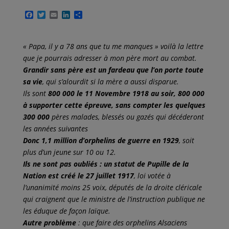
F
T
E
L
P
a
w
m
i
a
c
i
a
n
r
e
t
i
k
t
« Papa, il y a 78 ans que tu me manques » voilà la lettre
b
t
l
e
a
o
e
d
g
que je pourrais adresser à mon père mort au combat.
o
r
I
e
Grandir sans père est un fardeau que l’on porte toute
k
n
r
sa vie
, qui s’alourdit si la mère a aussi disparue.
Ils sont
800 000 le 11 Novembre 1918 au soir, 800 000
à supporter cette épreuve, sans compter les quelques
300 000
pères malades, blessés ou gazés qui décéderont
les années suivantes
Donc 1,1 million d’orphelins de guerre en 1929
, soit
plus d’un jeune sur 10 ou 12.
Ils ne sont pas oubliés
: un statut de Pupille de la
Nation est créé le 27 juillet
1917
, loi votée à
l’unanimité moins 25 voix, députés de la droite cléricale
qui craignent que le ministre de l’instruction publique ne
les éduque de façon laïque.
Autre problème
: que faire des orphelins Alsaciens