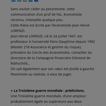
a
w
m
i
a
c
i
a
n
r
Sans vouloir céder au pessimisme, cette
e
t
i
k
t
communication d’un prof de Fac, économiste
b
t
l
e
a
o
e
d
g
reconnu, interpelle quelque peu.
o
r
I
e
Cette thèse est écrite par l’économiste Jean-Hervé
k
n
r
LORENZI.
Jean-Hervé LORENZI, né le 24 juillet 1947, est
professeur à l’université Paris-Dauphine depuis 1992
(Master 218 Assurance et gestion du risque),
président du Cercle des économistes, conseiller du
directoire de la Compagnie Financière Edmond de
Rothschild…
On sait également que son cœur est plutôt à gauche
Pessimiste ou réaliste, à vous de juger.
« La Troisième guerre mondiale : prédictions.
Une Troisième guerre mondiale, d’une ampleur
probablement égale ou supérieure aux deux