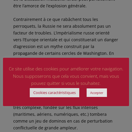
être l’amorce de l’explosion générale.
Contrairement à ce que rabâchent tous les
perroquets, la Russie ne sera absolument pas un
facteur de troubles. L’impérialisme russe orienté
vers l’Europe orientale et qui constituerait un danger
d’agression est un mythe construit par la
propagande de certains cercles de Washington. En
revanche, la Russie, elle aussi, est aux prises avec
l’islam.
Ce site utilise des cookies pour améliorer votre navigation.
La prévisible confrontation mondiale produira bien
Nous supposerons que cela vous convient, mais vous
entendu une catastrophe économique, notamment à
pouvez quitter si vous le souhaitez.
cause de la rupture des approvisionnements pétro-
Cookies caractéristiques
Accepter
gaziers de l’Afrique du Nord et du Moyen Orient.
Une économie mondialisée, très fragile parce que
très complexe, fondée sur les flux intenses
(maritimes, aériens, numériques, etc.) tombera
comme un jeu de dominos en cas de perturbation
conflictuelle de grande ampleur.