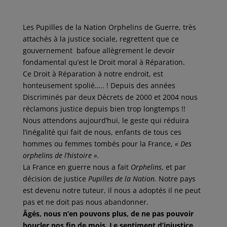
c
i
a
n
r
e
t
i
k
t
b
t
l
e
a
o
e
d
g
Les Pupilles de la Nation Orphelins de Guerre, très
o
r
I
e
attachés à la justice sociale, regrettent que ce
k
n
r
gouvernement bafoue allègrement le devoir
fondamental qu’est le Droit moral à Réparation.
Ce Droit à Réparation à notre endroit, est
honteusement spolié….. ! Depuis des années
Discriminés par deux Décrets de 2000 et 2004 nous
réclamons justice depuis bien trop longtemps !!
Nous attendons aujourd’hui, le geste qui réduira
l’inégalité qui fait de nous, enfants de tous ces
hommes ou femmes tombés pour la France,
« Des
orphelins de l’histoire ».
La France en guerre nous a fait
Orphelins
, et par
décision de justice
Pupilles de la Nation.
Notre pays
est devenu notre tuteur, il nous a adoptés il ne peut
pas et ne doit pas nous abandonner.
Âgés, nous n’en pouvons plus, de ne pas pouvoir
boucler nos fin de mois. Le sentiment d’injustice