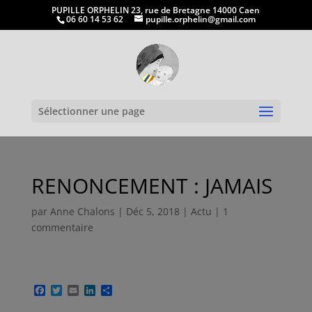
PUPILLE ORPHELIN 23, rue de Bretagne 14000 Caen
06 60 14 53 62
pupille.orphelin@gmail.com
Ouvrir la
Sélectionner une page
RENONCEMENT : JAMAIS
par
Anne Chalons
|
Déc 5, 2018
|
Actu
|
1
commentaire
F
T
E
L
P
a
w
m
i
a