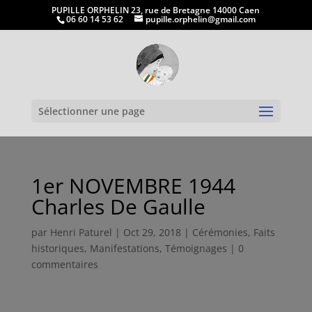
PUPILLE ORPHELIN 23, rue de Bretagne 14000 Caen
06 60 14 53 62
pupille.orphelin@gmail.com
Ouvrir la
Sélectionner une page
1er NOVEMBRE 1944
Charles De Gaulle
par
Henri Paturel
|
Oct 29, 2018
|
Cérémonies
,
Faits
historiques
,
Manifestations
,
Témoignages
|
0
commentaires