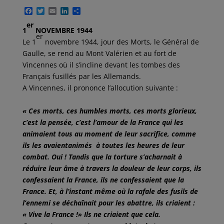
F
T
E
L
P
a
w
m
i
a
er
c
i
a
n
r
1
NOVEMBRE 1944
e
t
i
k
t
er
Le 1
novembre 1944, jour des Morts, le Général de
b
t
l
e
a
o
e
d
g
Gaulle, se rend au Mont Valérien et au fort de
o
r
I
e
Vincennes où il s’incline devant les tombes des
k
n
r
Français fusillés par les Allemands.
A Vincennes, il prononce l’allocution suivante :
« Ces morts, ces humbles morts, ces morts glorieux,
c’est la pensée, c’est l’amour de la France qui les
animaient tous au moment de leur sacrifice, comme
ils les avaientanimés à toutes les heures de leur
combat. Oui ! Tandis que la torture s’acharnait à
réduire leur âme à travers la douleur de leur corps, ils
confessaient la France, ils ne confessaient que la
France. Et, à l’instant même où la rafale des fusils de
l’ennemi se déchaînait pour les abattre, ils criaient :
« Vive la France !» Ils ne criaient que cela.