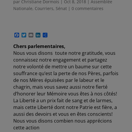
par
Christiane Dormois
|
Oct 8, 2018
|
Assemblée
Nationale
,
Courriers
,
Sénat
|
0 commentaires
F
T
E
L
P
a
w
m
i
a
c
i
a
n
r
Chers parlementaires,
e
t
i
k
t
Nous vous disons toute notre gratitude, vous
b
t
l
e
a
o
e
d
g
connaissez notre engagement et partagez
o
r
I
e
notre volonté de mettre un baume sur cette
k
n
r
souffrance qu’est la perte de nos Pères, parfois
de nos Mères épuisées par le labeur et le
chagrin, mais vous savez aussi notre fierté
d’honorer leur Mémoire vous êtes à nos côtés!
La Liberté a un prix fait de sang et de larmes,
mais cette Liberté dont notre Patrie est fière, a
aussi des devoirs et vous en êtes conscients!
Nous vous disons combien nous apprécions
cette action