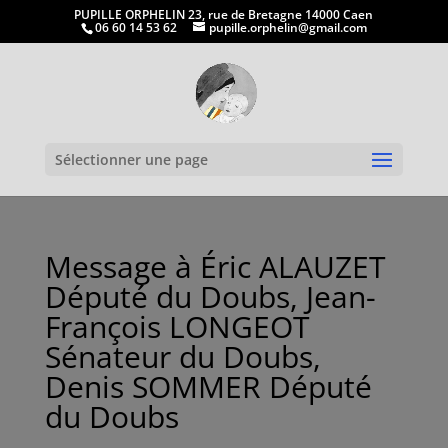
PUPILLE ORPHELIN 23, rue de Bretagne 14000 Caen
06 60 14 53 62
pupille.orphelin@gmail.com
Ouvrir la
Sélectionner une page
Message à Éric ALAUZET
Député du Doubs, Jean-
François LONGEOT
Sénateur du Doubs,
Denis SOMMER Député
du Doubs