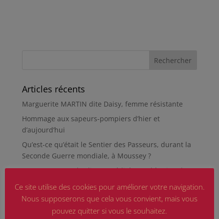
Articles récents
Marguerite MARTIN dite Daisy, femme résistante
Hommage aux sapeurs-pompiers d’hier et
d’aujourd’hui
Qu’est-ce qu’était le Sentier des Passeurs, durant la
Seconde Guerre mondiale, à Moussey ?
La revue « Entre les lignes » éditée par l’équipe du
musée de Besançon
Ce site utilise des cookies pour améliorer votre navigation.
HIROSHIMA
Nous supposerons que cela vous convient, mais vous
pouvez quitter si vous le souhaitez.
En silence et en peine