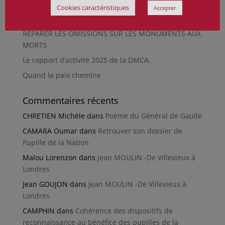
Futur Mur des noms des victimes de la Seconde
Cookies caractéristiques
Accepter
Guerre mondiale
RÉPARER LES OMISSIONS SUR LES MONUMENTS AUX
MORTS
Le rapport d’activité 2025 de la DMCA.
Quand la paix chemine
Commentaires récents
CHRETIEN Michèle
dans
Poème du Général de Gaulle
CAMARA Oumar
dans
Retrouver son dossier de
Pupille de la Nation
Malou Lorenzon
dans
Jean MOULIN -De Villevieux à
Londres
Jean GOUJON
dans
Jean MOULIN -De Villevieux à
Londres
CAMPHIN
dans
Cohérence des dispositifs de
reconnaissance au bénéfice des pupilles de la