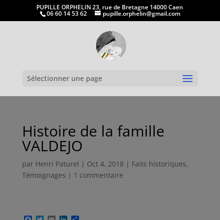
PUPILLE ORPHELIN 23, rue de Bretagne 14000 Caen
06 60 14 53 62
pupille.orphelin@gmail.com
Ouvrir la
Sélectionner une page
Histoire de la famille
VALDEJO
par
Henri Paturel
|
Oct 4, 2018
|
Faits historiques
,
Témoignages
|
1 commentaire
F
T
E
L
P