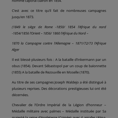
nommé caporal clairon en 1854.
C’est avec ce titre qu’il fait de nombreuses campagnes
jusqu’en 1873.
(1849 le siège de Rome -1850/ 1854 l’Afrique du nord
-1854/1856 l’Orient – 1856/ 1860 l’Afrique du Nord –
1870 la Campagne contre l’Allemagne – 1871/72/73 l’Afrique
Alger
Il est blessé plusieurs fois : A la bataille d’Inkermann par un
obus (1854). Devant Sébastopol par un coup de baïonnette
(1855) A la bataille de Rezouville en Moselle (1870).
Au titre de ses campagnes Joseph Waldejo a été distingué à
plusieurs reprises. Des décorations prestigieuses lui ont été
décernées.
Chevalier de l’Ordre Impérial de la Légion d’honneur –
Médaille militaire avec palmes – Médaille instituée par Sa
majesté la reine d’Angleterre (Crimée) avec 4 agrafes (Alma,