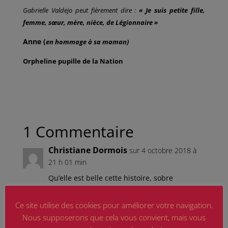
Gabrielle Valdejo peut fièrement dire :
« Je suis petite fille,
femme, sœur, mère, nièce, de Légionnaire »
Anne (
en hommage à sa maman)
Orpheline pupille de la Nation
1 Commentaire
Christiane Dormois
sur 4 octobre 2018 à
21 h 01 min
Qu’elle est belle cette histoire, sobre
émouvante
Merci de nous avoir fait partager cette
Ce site utilise des cookies pour améliorer votre navigation.
« tranche de vie »
Nous supposerons que cela vous convient, mais vous
Mais quelle fierté posthume de voir combien