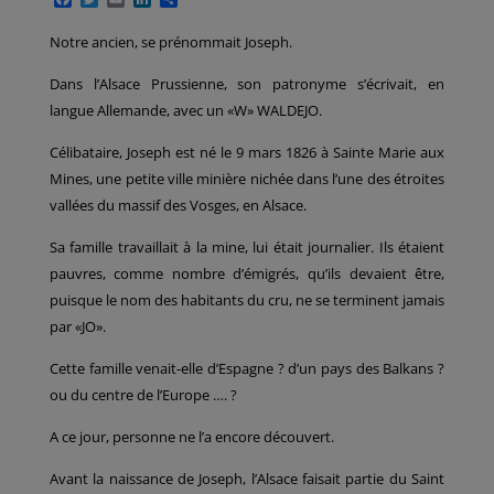
a
w
m
i
a
c
i
a
n
r
Notre ancien, se prénommait Joseph.
e
t
i
k
t
b
t
l
e
a
Dans l’Alsace Prussienne, son patronyme s’écrivait, en
o
e
d
g
o
r
I
e
langue Allemande, avec un «W» WALDEJO.
k
n
r
Célibataire, Joseph est né le 9 mars 1826 à Sainte Marie aux
Mines, une petite ville minière nichée dans l’une des étroites
vallées du massif des Vosges, en Alsace.
Sa famille travaillait à la mine, lui était journalier. Ils étaient
pauvres, comme nombre d’émigrés, qu’ils devaient être,
puisque le nom des habitants du cru, ne se terminent jamais
par «JO».
Cette famille venait-elle d’Espagne ? d’un pays des Balkans ?
ou du centre de l’Europe …. ?
A ce jour, personne ne l’a encore découvert.
Avant la naissance de Joseph, l’Alsace faisait partie du Saint