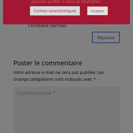
pouvez quitter si vous le souhaitez.
ses descendants ont été dignes de cet aïeul
Cookies caractéristiques
Accepter
et nous pouvons l’attester, par le courage et
le goût de l’engagement transmis!
Christiane Dormois
Réponse
Poster le commentaire
Votre adresse e-mail ne sera pas publiée.
Les
champs obligatoires sont indiqués avec
*