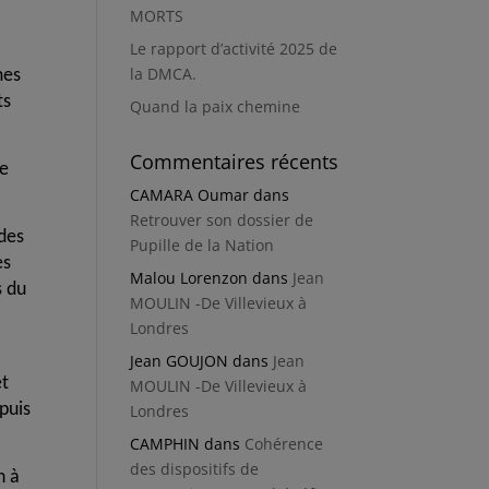
MORTS
Le rapport d’activité 2025 de
la DMCA.
mes
ts
Quand la paix chemine
Commentaires récents
re
CAMARA Oumar
dans
Retrouver son dossier de
 des
Pupille de la Nation
es
Malou Lorenzon
dans
Jean
s du
MOULIN -De Villevieux à
Londres
Jean GOUJON
dans
Jean
et
MOULIN -De Villevieux à
epuis
Londres
CAMPHIN
dans
Cohérence
des dispositifs de
n à