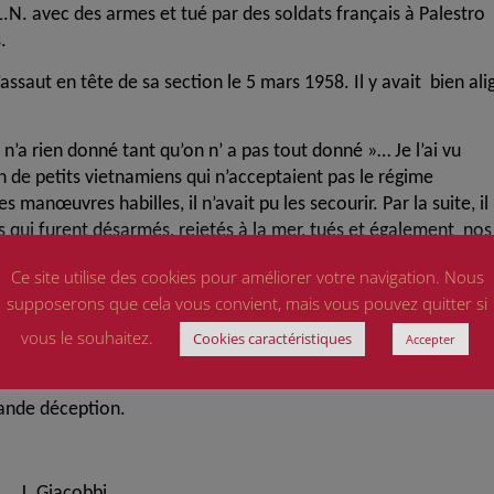
L.N. avec des armes et tué par des soldats français à Palestro
.
ssaut en tête de sa section le 5 mars 1958. Il y avait bien ali
n’a rien donné tant qu’on n’ a pas tout donné »… Je l’ai vu
n de petits vietnamiens qui n’acceptaient pas le régime
anœuvres habilles, il n’avait pu les secourir. Par la suite, il
s qui furent désarmés, rejetés à la mer, tués et également nos
rs médailles gagnées au combat…
Ce site utilise des cookies pour améliorer votre navigation. Nous
partie de ces héros mort pour la France et je suis toujours fi
supposerons que cela vous convient, mais vous pouvez quitter si
’avez fait que renforcer ma conviction « Honte d’être français
vous le souhaitez.
Cookies caractéristiques
Accepter
rande déception.
bbi