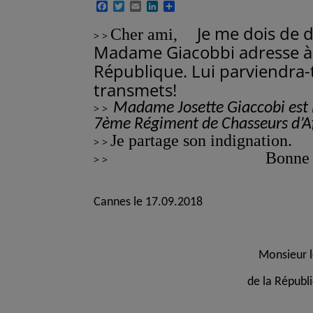
F
T
E
L
P
a
w
m
i
a
c
i
a
n
r
Je me dois de dif
Cher ami,
> >
e
t
i
k
t
Madame Giacobbi adresse à 
b
t
l
e
a
o
e
d
g
République.
Lui parviendra-t
o
r
I
e
k
n
r
transmets!
Madame Josette Giaccobi est l
> >
7ème Régiment de Chasseurs d’Af
Je partage son indignation.
> >
Bonne lecture
> >
Cannes le 17.09.2018
Monsieur le Prés
de la République Fr