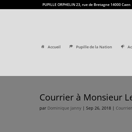
PUPILLE ORPHELIN 23, rue de Bretagne 14000 Caen
Accueil
Pupille de la Nation
Ac
Courrier à Monsieur L
par
Dominique Janny
|
Sep 26, 2018
|
Courrie