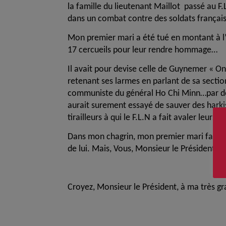
la famille du lieutenant Maillot passé au F.
dans un combat contre des soldats français
Mon premier mari a été tué en montant à l’a
17 cercueils pour leur rendre hommage…
Il avait pour devise celle de Guynemer « On 
retenant ses larmes en parlant de sa sectio
communiste du général Ho Chi Minn…par des m
aurait surement essayé de sauver des harki
tirailleurs à qui le F.L.N a fait avaler leu
Dans mon chagrin, mon premier mari faisait 
de lui. Mais, Vous, Monsieur le Président n
Croyez, Monsieur le Président, à ma très g
J. Giaco