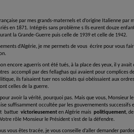
Française par mes grands-maternels et d’origine Italienne par 
riés en 1871. Intégrés sans problème s Ils eurent douze enfan
durant la Grande-Guerre puis celle de 1939 et celle de 1942.
ements d’Algérie, je me permets de vous écrire pour vous fai
on.
n encore aguerris ont été tués, à la place des yeux, il y avait
autres accompli par des fellaghas qui avaient pour complices d
itique, ils faisaient tuer nos soldats qui obéissaient aux ordre
nt celles de la guerre.
pour avoir la vérité, pourquoi pas. Mais que vous, Monsieur le
çaise suffisamment occultée par les gouvernements successifs 
est battue
victorieusement
en Algérie mais
politiquement
, d
Votre rôle Monsieur le Président s’est de la défendre.
ous vous êtes tracée, je vous conseille d’aller demander pardo