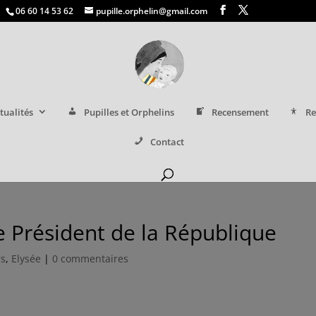
06 60 14 53 62
pupille.orphelin@gmail.com
tualités
Pupilles et Orphelins
Recensement
Re
Contact
e Président de la République
rs
,
Elysée
|
0 commentaires