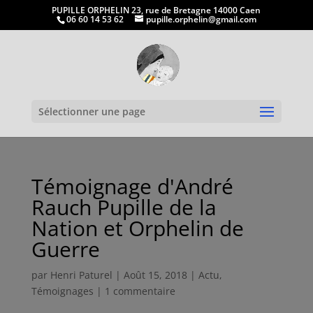
PUPILLE ORPHELIN 23, rue de Bretagne 14000 Caen
06 60 14 53 62
pupille.orphelin@gmail.com
Ouvrir la
Sélectionner une page
Témoignage d'André
Rauch Pupille de la
Nation et Orphelin de
Guerre
par
Henri Paturel
|
Août 15, 2018
|
Actu
,
Témoignages
|
1 commentaire