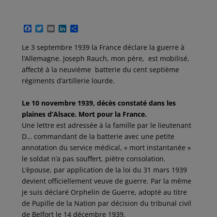
F
T
E
L
P
a
w
m
i
a
c
i
a
n
r
Le 3 septembre 1939 la France déclare la guerre à
e
t
i
k
t
l’Allemagne. Joseph Rauch, mon père, est mobilisé,
b
t
l
e
a
o
e
d
g
affecté à la neuvième batterie du cent septième
o
r
I
e
régiments d’artillerie lourde.
k
n
r
Le 10 novembre 1939, décès constaté dans les
plaines d’Alsace. Mort pour la France.
Une lettre est adressée à la famille par le lieutenant
D… commandant de la batterie avec une petite
annotation du service médical, « mort instantanée »
le soldat n’a pas souffert, piètre consolation.
L’épouse, par application de la loi du 31 mars 1939
devient officiellement veuve de guerre. Par la même
je suis déclaré Orphelin de Guerre, adopté au titre
de Pupille de la Nation par décision du tribunal civil
de Belfort le 14 décembre 1939.