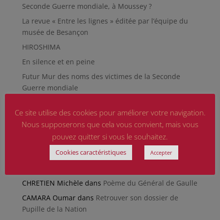
Seconde Guerre mondiale, à Moussey ?
La revue « Entre les lignes » éditée par l’équipe du
musée de Besançon
HIROSHIMA
En silence et en peine
Futur Mur des noms des victimes de la Seconde
Guerre mondiale
RÉPARER LES OMISSIONS SUR LES MONUMENTS AUX
Ce site utilise des cookies pour améliorer votre navigation.
MORTS
Nous supposerons que cela vous convient, mais vous
Le rapport d’activité 2025 de la DMCA.
pouvez quitter si vous le souhaitez.
Quand la paix chemine
Cookies caractéristiques
Accepter
Commentaires récents
CHRETIEN Michèle
dans
Poème du Général de Gaulle
CAMARA Oumar
dans
Retrouver son dossier de
Pupille de la Nation