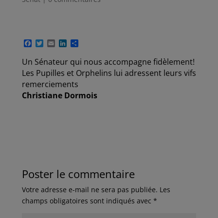
F
T
E
L
P
a
w
m
i
a
c
i
a
n
r
Un Sénateur qui nous accompagne fidèlement!
e
t
i
k
t
Les Pupilles et Orphelins lui adressent leurs vifs
b
t
l
e
a
o
e
d
g
remerciements
o
r
I
e
Christiane Dormois
k
n
r
Poster le commentaire
Votre adresse e-mail ne sera pas publiée.
Les
champs obligatoires sont indiqués avec
*